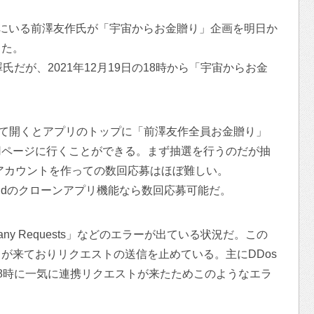
）にいる前澤友作氏が「宇宙からお金贈り」企画を明日か
した。
だが、2021年12月19日の18時から「宇宙からお金
ードして開くとアプリのトップに「前澤友作全員お金贈り」
用ページに行くことができる。まず抽選を行うのだが抽
数アカウントを作っての数回応募はほぼ難しい。
oidのクローンアプリ機能なら数回応募可能だ。
any Requests」などのエラーが出ている状況だ。この
が来ておりリクエストの送信を止めている。主にDDos
8時に一気に連携リクエストが来たためこのようなエラ