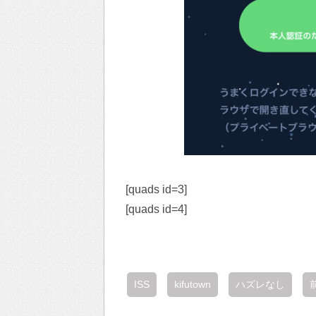
[quads id=3]
[quads id=4]
ISS
kifutown
ハズレなし