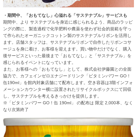
・期間中、「おもてなし」心溢れる「サステナブル」サービスも
期間中、より サステナブルを身近に感じられるよう、商品のラッピ
ングの際に、製造過程で化学肥料や農薬を使わず社会的規範を守っ
て作られたオーガニックコットン製のサステナブルリボンを活用し
ます。店舗スタッフは、サステナブルリボンで自作したリボンコサ
ージュを身に着け、お客様を迎えます。買い物中だけでなく、購入
後サービスといった最後まで「おもてなし」と「サステナブル」を
感じられるイベントになっています。
また、お客様への「おもてなし」として、株式会社伊藤園との全面
協力で、カフェインゼロエナジードリンク「ビタミンパワー GO！
缶190ml」を館内対象店舗にて配布します。空き容器は3階インフォ
メーションカウンター横に設置されたリサイクルボックスにて回収
し、サステナブルを考えるきっかけを提供します。
※「ビタミンパワー GO！缶 190ml」 の配布は 限定 2,000本、なく
なり次第終了