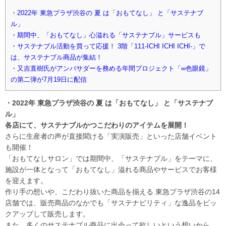
・2022年 東急プラザ渋谷の 夏 は「おもてなし」 と「サステナブ
ル」
・期間中、「おもてなし」心溢れる「サステナブル」サービスも
・サステナブル活動を買って応援！ 3階「111-ICHI ICHI ICHI-」で
は、サステナブル商品が集結！
・又吉直樹氏がアンバサダーを務める年間プロジェクト「∞色眼鏡」
の第二弾が7月19日に配信
・2022年 東急プラザ渋谷の 夏 は「おもてなし」 と「サステナブ
ル」
各店にて、サステナブルかつこだわりのアイテムを展開！
さらに生産者の声が直接聞ける「実演販売」といった店舗イベント
も開催！
「おもてなしサロン」では期間中、「サステナブル」をテーマに、
施設が一体となって「おもてなし」溢れる商品やサービスでお客様
を迎えます。
作り手の想いや、こだわり抜いた商品を揃える 東急プラザ渋谷の14
店舗では、販売商品のなかでも「サステナビリティ」な逸品をピッ
クアップして販売します。
また、多くのサステナブル商品に出会って欲しいという想いから、