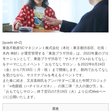
[quads id=2]
東急不動産SCマネジメント株式会社（本社：東京都渋⾕区、社⻑：
木内 伸好）が運営管理する「東急プラザ渋谷」は、2022年夏のプロ
モーションとして、東急プラザ渋谷で「サステナブル×おもてなし」
をテーマにしたイベント「 おもてなしサロン 」を2022年6月24日
（金）から7月18日（ 月・祝 ）まで開催します。 館内でおもてなし
を受けながら、サステナブルを考えるイベントです。
また春に続き、又吉直樹氏をアンバサダーに迎えた年間プロジェク
ト「∞色眼鏡（ハチイロメガネ）」 の第二弾「大人の遊び方」を、
「おもてなしサロン」終了翌日の7月19日（火）より公式Webペー
ジに公開いたします。
目次