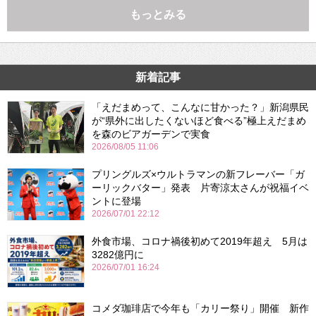
もっとみる
新着記事
「えだまめって、こんなに甘かった？」新潟県民
が“県外に出したくないほど食べる”極上えだまめ
を森のビアガーデンで実食
2026/08/05 11:06
プリングルズ×ウルトラマンの新フレーバー「ガ
ーリックバター」発表 片寄涼太さんが祝福イベ
ントに登場
2026/07/01 22:12
外食市場、コロナ禍後初めて2019年超え 5月は
3282億円に
2026/07/01 16:24
コメダ珈琲店で今年も「カリー祭り」開催 新作