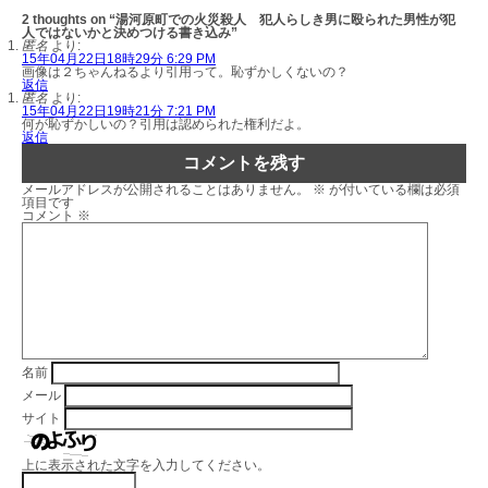
2 thoughts on “湯河原町での火災殺人 犯人らしき男に殴られた男性が犯
人ではないかと決めつける書き込み”
匿名
より:
15年04月22日18時29分 6:29 PM
画像は２ちゃんねるより引用って。恥ずかしくないの？
返信
匿名
より:
15年04月22日19時21分 7:21 PM
何が恥ずかしいの？引用は認められた権利だよ。
返信
コメントを残す
メールアドレスが公開されることはありません。
※
が付いている欄は必須
項目です
コメント
※
名前
メール
サイト
上に表示された文字を入力してください。