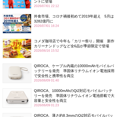
ントに登場
2026/07/01 22:12
外食市場、コロナ禍後初めて2019年超え 5月は
3282億円に
2026/07/01 16:24
コメダ珈琲店で今年も「カリー祭り」開催 新作
カリーナンドッグなど全6品が季節限定で登場
2026/06/16 15:52
QIROCA、ケーブル内蔵の10000mAhモバイルバ
ッテリーを発売 準固体リチウムイオン電池採用
で安全性と携帯性を両立
2026/06/09 01:40
QIROCA、10000mAhのQi2対応モバイルバッテ
リーを発売 準固体リチウムイオン電池搭載で大
容量と安全性を両立
2026/06/09 01:23
QIROCA、薄さ約8.3mmのQi2対応モバイルバッ