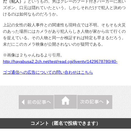
だ（犯人）」
というもの。男はグレーのフード付きパーカーに黒い
ズボン、口元は隠れていたという。しかしそれだけで犯人と決めつ
けるのは如何なものだろうか。
上記の女性の殺人事件との関連性も現時点では不明。そもそも火災
のあった場所にはカメラがあり犯人らしき人物が家から出て行くの
を捉えている。その人物と同一か検証すれば特定も早まるだろう。
未だにこのカメラ映像が公開されないのが疑問である。
※画像は２ちゃんねるより引用。
http://hayabusa2.2ch.net/test/read.cgi/liventv/1429678780/40-
ゴゴ通信への広告についての問い合わせはこちら
コメント（匿名で投稿できます）