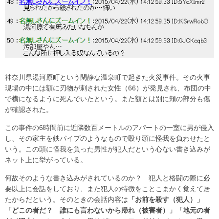
神奈川県湯河原町という閑静な温泉町で起きた火災事件。その火事
現場の中には額に刃物が刺された女性（66）が発見され、布団の中
で横になるように死んでいたという。また額とは別に頬の部分も傷
が確認された。
この事件の6時間前に近隣数百メートルのアパートの一室に男が侵入
し、その家主を鉄パイプのようなもので殴り頭に怪我を負わせたと
いう。この頭に怪我を負った男性が犯人だという心ない書き込みが
ネット上に挙がっている。
何故そのような書き込みがされているのか？ 犯人と格闘の際に必
要以上に会話をしており、また犯人の特徴をことこまかく覚えて居
たからだという。そのときの会話内容は
「お前を殺す（犯人）」
「どこの者だ？ 誰にも言わないから帰れ（被害者）」「地元の者