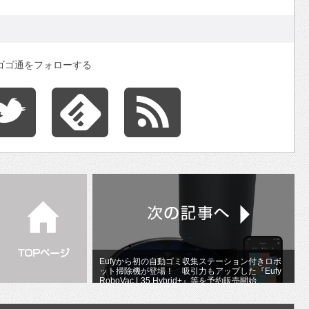
ゴゴ通をフォローする
Eufyから初の自動ゴミ収集ステーション付きロボ
ット掃除機が登場！ 吸引力もアップした『Eufy
RoboVac L35 Hybrid+』等を予約販売開始