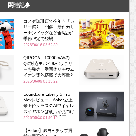
関連記事
コメダ珈琲店で今年も「カ
リー祭り」開催 新作カリ
ーナンドッグなど全6品が
季節限定で登場
2026/06/16 03:52:30
QIROCA、10000mAhの
Qi2対応モバイルバッテリ
ーを発売 準固体リチウム
イオン電池搭載で大容量と
安全性を両立
2026/06/09 01:23:22
Soundcore Liberty 5 Pro
Maxレビュー Anker史上
最上位クラスのAIワイヤレ
スイヤホンは弱点が見つけ
づらいくらいの完成度にび
2026/05/30 04:56:19
びった ノイキャン性能は
Bose並み
【Anker】独自AIチップ搭