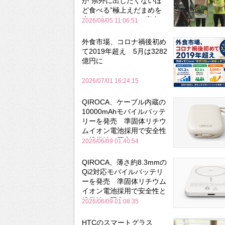
が“県外に出したくないほ
ど食べる”極上えだまめを
森のビアガーデンで実食
2026/08/05 11:06:51
外食市場、コロナ禍後初め
て2019年超え 5月は3282
億円に
2026/07/01 16:24:15
QIROCA、ケーブル内蔵の
10000mAhモバイルバッテ
リーを発売 準固体リチウ
ムイオン電池採用で安全性
と携帯性を両立
2026/06/09 01:40:54
QIROCA、薄さ約8.3mmの
Qi2対応モバイルバッテリ
ーを発売 準固体リチウム
イオン電池採用で安全性と
携帯性を両立
2026/06/09 01:08:35
HTCのスマートグラス