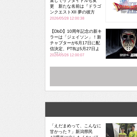
直しでサブタイトルも変
更 新たな名前は『ドラゴ
ンクエストXII 夢の彼方
へ』
2026/05/28 12:00:38
【DbD】10周年記念の新キ
ラーは「ジェイソン」！新
チャプターが6月17日に配
信決定、PTBは5月27日よ
り開始
2026/05/26 12:00:07
「えだまめって、こんなに
甘かった？」新潟県民