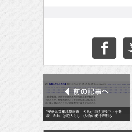
"安倍元首相銃撃報道 各党が街頭演説中止を発
表 5chには犯人らしい人物の犯行声明も