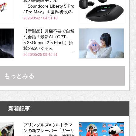
載の最高峰モデル
「Soundcore Liberty 5 Pro
/ Pro Max」＆世界初*の2-
in-1イヤホン「AeroFit 2
2026/05/27 04:51:10
Pro」が同時一挙登場！
【新製品】月額不要で自然
な会話！最新AI（GPT-
5.2×Gemini 2.5 Flash）搭
載のぬいぐるみ
「KOTTI」、Makuakeで先
2026/05/25 09:45:21
行販売開始
もっとみる
新着記事
プリングルズ×ウルトラマ
ンの新フレーバー「ガーリ