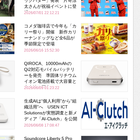
ックバター」発表 片寄涼
太さんが祝福イベントに登
場
2026/07/01 22:12:21
コメダ珈琲店で今年も「カ
リー祭り」開催 新作カリ
ーナンドッグなど全6品が
季節限定で登場
2026/06/16 15:52:30
QIROCA、10000mAhの
Qi2対応モバイルバッテリ
ーを発売 準固体リチウム
イオン電池搭載で大容量と
安全性を両立
2026/06/09 01:23:22
生成AIは“個人利用”から“組
織活用”へ USEN ICT
Solutionsが実態調査と新メ
ディア「AI-Clutch」を公開
2026/06/08 17:08:47
Soundcore Liberty 5 Pro