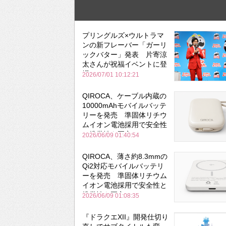
プリングルズ×ウルトラマ
ンの新フレーバー「ガーリ
ックバター」発表 片寄涼
太さんが祝福イベントに登
場
2026/07/01 10:12:21
QIROCA、ケーブル内蔵の
10000mAhモバイルバッテ
リーを発売 準固体リチウ
ムイオン電池採用で安全性
と携帯性を両立
2026/06/09 01:40:54
QIROCA、薄さ約8.3mmの
Qi2対応モバイルバッテリ
ーを発売 準固体リチウム
イオン電池採用で安全性と
携帯性を両立
2026/06/09 01:08:35
『ドラクエXII』開発仕切り