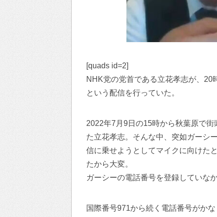
[quads id=2]
NHK党の党首である立花孝志が、2
という配信を行っていた。
2022年7月9日の15時から秋葉原
た立花孝志。そんな中、突如ガーシ
信に乗せようとしてマイクに向けた
たから大変。
ガーシーの電話番号を登録していな
国際番号971から続く電話番号がか