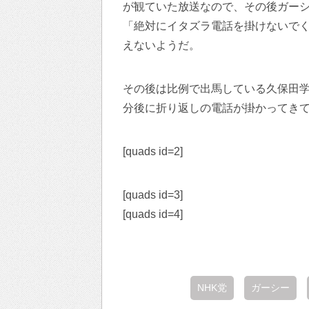
が観ていた放送なので、その後ガー
「絶対にイタズラ電話を掛けないで
えないようだ。
その後は比例で出馬している久保田
分後に折り返しの電話が掛かってき
[quads id=2]
[quads id=3]
[quads id=4]
NHK党
ガーシー