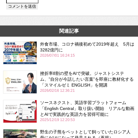
関連記事
外食市場、コロナ禍後初めて2019年超え 5月は
3282億円に
2026/07/01 16:24:15
挫折率8割の壁をAIで突破。ジャストシステ
ム、”自分が今話したい言葉”を即座に教材化する
「スマイルゼミ ENGLISH」を開講
2026/02/16 12:36:21
ソースネクスト、英語学習プラットフォーム
「English Central」取り扱い開始 リアルな動画
とAIで実践的な英語力を習得可能に
2025/12/19 12:20:53
野生の子熊をペットとして飼っていたロシア人
骨にだけになって発見される（再掲）