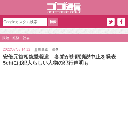
政治・経済・社会
2022/07/08 14:12
編集部
0
安倍元首相銃撃報道 各党が街頭演説中止を発表
5chには犯人らしい人物の犯行声明も