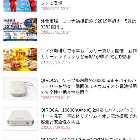
ントに登場
2026/07/01 22:12
外食市場、コロナ禍後初めて2019年超え 5月は
3282億円に
2026/07/01 16:24
コメダ珈琲店で今年も「カリー祭り」開催 新作
カリーナンドッグなど全6品が季節限定で登場
2026/06/16 15:52
QIROCA、ケーブル内蔵の10000mAhモバイルバ
ッテリーを発売 準固体リチウムイオン電池採用
で安全性と携帯性を両立
2026/06/09 01:40
QIROCA、10000mAhのQi2対応モバイルバッテ
リーを発売 準固体リチウムイオン電池搭載で大
容量と安全性を両立
2026/06/09 01:23
QIROCA、薄さ約8.3mmのQi2対応モバイルバッ