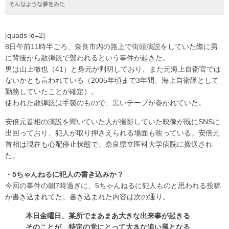
[quads id=2]
8日午前11時半ごろ、奈良市内の路上で街頭演説をしていた際に男
に背後から散弾銃で襲われるという事件が起きた。
男は山上徹也（41）と身元が判明しており、また元海上自衛官では
ないかとも言われている（2005年頃まで3年間、海上自衛隊として
勤務していたことが確定）。
使われた散弾銃は手製のもので、黒いテープが巻かれていた。
安倍元首相の演説を聞いていた人が撮影していた映像が既にSNSに
出回っており、犯人が取り押さえられる場面も映っている。安倍元
首相は現在も心配停止状態で、奈良県立医科大学病院に搬送され
た。
・5ちゃんねるに犯人の書き込みか？
今回の事件の朝7時過ぎに、5ちゃんねるに犯人ものと思われる投稿
が書き込まれてた。書き込まれた内容は次の通り。
本日金曜日、某所でまあまあ大きな出来事が起きる
そのことが、特定の党にとって大きな追い風となる