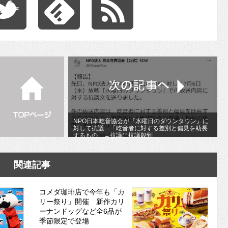
NPO日本吃音協会が『水曜日のダウンタウン』に
対して抗議 「吃音者に対する差別と偏見を助長
するもの」→抗議に抗議殺到
関連記事
コメダ珈琲店で今年も「カ
リー祭り」開催 新作カリ
ーナンドッグなど全6品が
季節限定で登場