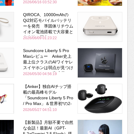
2026/06/16 03:52:30
QIROCA、10000mAhの
Qi2対応モバイルバッテリ
ーを発売 準固体リチウム
イオン電池搭載で大容量と
安全性を両立
2026/06/09 01:23:22
Soundcore Liberty 5 Pro
Maxレビュー Anker史上
最上位クラスのAIワイヤレ
スイヤホンは弱点が見つけ
づらいくらいの完成度にび
2026/05/30 04:56:19
びった ノイキャン性能は
Bose並み
【Anker】独自AIチップ搭
載の最高峰モデル
「Soundcore Liberty 5 Pro
/ Pro Max」＆世界初*の2-
in-1イヤホン「AeroFit 2
2026/05/27 04:51:10
Pro」が同時一挙登場！
【新製品】月額不要で自然
な会話！最新AI（GPT-
5.2×Gemini 2.5 Flash）搭