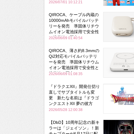
場
2026/07/01 10:12:21
QIROCA、ケーブル内蔵の
10000mAhモバイルバッテ
リーを発売 準固体リチウ
ムイオン電池採用で安全性
と携帯性を両立
2026/06/09 01:40:54
QIROCA、薄さ約8.3mmの
Qi2対応モバイルバッテリ
ーを発売 準固体リチウム
イオン電池採用で安全性と
携帯性を両立
2026/06/09 01:08:35
『ドラクエXII』開発仕切り
直しでサブタイトルも変
更 新たな名前は『ドラゴ
ンクエストXII 夢の彼方
へ』
2026/05/28 12:00:38
【DbD】10周年記念の新キ
ラーは「ジェイソン」！新
チャプターが6月17日に配