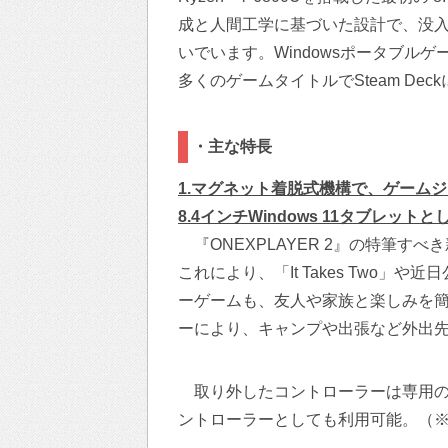
成と人間工学に基づいた設計で、没
いでいます。Windowsポータブル
多くのゲームタイトルでSteam De
・主な特長
1.マグネット着脱式機構で、ゲームジ
8.4インチWindows 11タブレットとし
『ONEXPLAYER 2』の特筆す
これにより、「It Takes Two」や近
ーゲームも、友人や家族と楽しみを
ーにより、キャンプや出張など外出
取り外したコントローラーは専用の
ントローラーとしても利用可能。（※