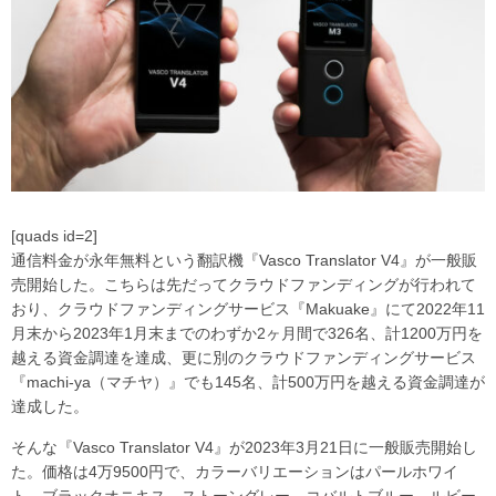
[quads id=2]
通信料金が永年無料という翻訳機『Vasco Translator V4』が一般販
売開始した。こちらは先だってクラウドファンディングが行われて
おり、クラウドファンディングサービス『Makuake』にて2022年11
月末から2023年1月末までのわずか2ヶ月間で326名、計1200万円を
越える資金調達を達成、更に別のクラウドファンディングサービス
『machi-ya（マチヤ）』でも145名、計500万円を越える資金調達が
達成した。
そんな『Vasco Translator V4』が2023年3月21日に一般販売開始し
た。価格は4万9500円で、カラーバリエーションはパールホワイ