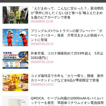
「えだまめって、こんなに甘かった？」新潟県民
が“県外に出したくないほど食べる”極上えだまめ
を森のビアガーデンで実食
2026/08/05 11:06
プリングルズ×ウルトラマンの新フレーバー「ガ
ーリックバター」発表 片寄涼太さんが祝福イベ
ントに登場
2026/07/01 22:12
外食市場、コロナ禍後初めて2019年超え 5月は
3282億円に
2026/07/01 16:24
コメダ珈琲店で今年も「カリー祭り」開催 新作
カリーナンドッグなど全6品が季節限定で登場
2026/06/16 15:52
QIROCA、ケーブル内蔵の10000mAhモバイルバ
ッテリーを発売 準固体リチウムイオン電池採用