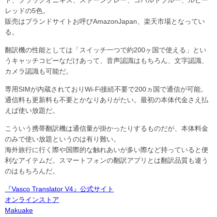
ト、ブラックオニキス、ストーングレー、コバルトブルー、ルビー
レッドの5色。
販売はブランドサイトお呼びAmazonJapan、楽天市場となってい
る。
翻訳機の性能としては「スイッチ一つで約200ヶ国で使える」とい
うキャッチコピーなだけあって、音声認識はもちろん、文字認識、
カメラ認識も可能だ。
専用SIMが内蔵されておりWi-Fi接続不要で200ヵ国で通信が可能。
通信料も更新料も不要とかなりありがたい。最初の本体代金さえ払
えば使い放題だ。
こういう携帯翻訳機は通信量が掛かったりするものだが、本体料金
のみで使い放題というのは有り難い。
海外旅行に行く際や国際的な触れあいが多い際など持っていると便
利なアイテムだ。スマートフォンの翻訳アプリとは翻訳品質も違う
のはもちろんだ。
『Vasco Translator V4』公式サイト
オンラインストア
Makuake