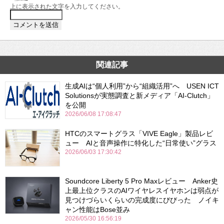
上に表示された文字を入力してください。
関連記事
生成AIは“個人利用”から“組織活用”へ USEN ICT
Solutionsが実態調査と新メディア「AI-Clutch」
を公開
2026/06/08 17:08:47
HTCのスマートグラス「VIVE Eagle」製品レビ
ュー AIと音声操作に特化した“日常使い”グラス
2026/06/03 17:30:42
Soundcore Liberty 5 Pro Maxレビュー Anker史
上最上位クラスのAIワイヤレスイヤホンは弱点が
見つけづらいくらいの完成度にびびった ノイキ
ャン性能はBose並み
2026/05/30 16:56:19