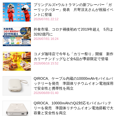
プリングルズ×ウルトラマンの新フレーバー「ガ
ーリックバター」発表 片寄涼太さんが祝福イベ
ントに登場
2026/07/01 22:12
外食市場、コロナ禍後初めて2019年超え 5月は
3282億円に
2026/07/01 16:24
コメダ珈琲店で今年も「カリー祭り」開催 新作
カリーナンドッグなど全6品が季節限定で登場
2026/06/16 15:52
QIROCA、ケーブル内蔵の10000mAhモバイルバ
ッテリーを発売 準固体リチウムイオン電池採用
で安全性と携帯性を両立
2026/06/09 01:40
QIROCA、10000mAhのQi2対応モバイルバッテ
リーを発売 準固体リチウムイオン電池搭載で大
容量と安全性を両立