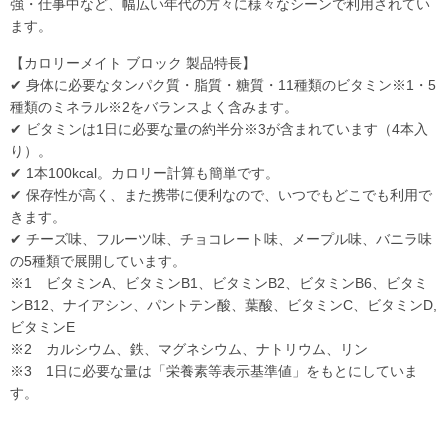
強・仕事中など、幅広い年代の方々に様々なシーンで利用されてい
ます。
【カロリーメイト ブロック 製品特長】
✔ 身体に必要なタンパク質・脂質・糖質・11種類のビタミン※1・5
種類のミネラル※2をバランスよく含みます。
✔ ビタミンは1日に必要な量の約半分※3が含まれています（4本入
り）。
✔ 1本100kcal。カロリー計算も簡単です。
✔ 保存性が高く、また携帯に便利なので、いつでもどこでも利用で
きます。
✔ チーズ味、フルーツ味、チョコレート味、メープル味、バニラ味
の5種類で展開しています。
※1 ビタミンA、ビタミンB1、ビタミンB2、ビタミンB6、ビタミ
ンB12、ナイアシン、パントテン酸、葉酸、ビタミンC、ビタミンD,
ビタミンE
※2 カルシウム、鉄、マグネシウム、ナトリウム、リン
※3 1日に必要な量は「栄養素等表示基準値」をもとにしていま
す。