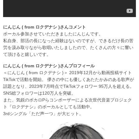
にんじん ( from ロクデナシ )さんコメント
ボーカル参加させていただきましたにんじんです。
私自身、部活の長になった経験はないのですが、できるだけ長の苦
労を汲み取りながら歌唱いたしましたので、たくさんの方々に響い
て頂けると嬉しいです。
にんじん ( from ロクデナシ )さんプロフィール
＜にんじん ( from ロクデナシ )＞ 2019年12月から動画投稿サイト
TikTokで活動を開始。 儚さの中にも優しくあたたかみのある歌声が
話題となり、2023年7月時点でTikTokフォロワー 95万人を超える。
SNS総フォロワーは120万人を突破。
また、気鋭のボカロPらコンポーザーによる次世代音楽プロジェク
ト『ロクデナシ』のボーカルとしても活動中。
3rdシングル「ただ声一つ」が大ヒット。