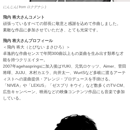
にんじん( from ロクデナシ )
飛内 将大さんコメント
頑張っているすべての部長に敬意と感謝を込めて作曲しました。
素敵な作品に参加させていただき、とても光栄です。
飛内 将大さんプロフィール
＜飛内 将大（とびない まさひろ）＞
卓逸的な作曲センスで年間300曲以上もの楽曲を生み出す類希な才
能を持つクリエイター。
2007年agehaspringsに加入後はYUKI、元気ロケッツ、Aimer、菅田
将暉、JUJU、木村カエラ、向井太一、WurtSなど多岐に渡るアーテ
ィストへの楽曲提供・アレンジ・プロデュースを手掛ける。
「NIVEA」や「LEXUS」「ゼスプリ キウイ」など数多くのTV-CM、
広告キャンペーン、映画などの映像コンテンツ作品にも音楽で参加
している。