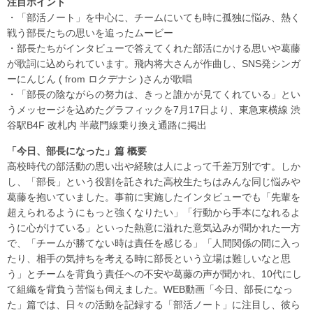
注目ポイント
・「部活ノート」を中心に、チームにいても時に孤独に悩み、熱く
戦う部長たちの思いを追ったムービー
・部長たちがインタビューで答えてくれた部活にかける思いや葛藤
が歌詞に込められています。飛内将大さんが作曲し、SNS発シンガ
ーにんじん ( from ロクデナシ )さんが歌唱
・「部長の陰ながらの努力は、きっと誰かが見てくれている」とい
うメッセージを込めたグラフィックを7月17日より、東急東横線 渋
谷駅B4F 改札内 半蔵門線乗り換え通路に掲出
「今日、部長になった」篇 概要
高校時代の部活動の思い出や経験は人によって千差万別です。しか
し、「部長」という役割を託された高校生たちはみんな同じ悩みや
葛藤を抱いていました。事前に実施したインタビューでも「先輩を
超えられるようにもっと強くなりたい」「行動から手本になれるよ
うに心がけている」といった熱意に溢れた意気込みが聞かれた一方
で、「チームが勝てない時は責任を感じる」「人間関係の間に入っ
たり、相手の気持ちを考える時に部長という立場は難しいなと思
う」とチームを背負う責任への不安や葛藤の声が聞かれ、10代にし
て組織を背負う苦悩も伺えました。WEB動画「今日、部長になっ
た」篇では、日々の活動を記録する「部活ノート」に注目し、彼ら