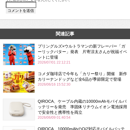
上に表示された文字を入力してください。
関連記事
プリングルズ×ウルトラマンの新フレーバー「ガ
ーリックバター」発表 片寄涼太さんが祝福イベ
ントに登場
2026/07/01 22:12:21
コメダ珈琲店で今年も「カリー祭り」開催 新作
カリーナンドッグなど全6品が季節限定で登場
2026/06/16 15:52:30
QIROCA、ケーブル内蔵の10000mAhモバイルバ
ッテリーを発売 準固体リチウムイオン電池採用
で安全性と携帯性を両立
2026/06/09 01:40:54
QIROCA、10000mAhのQi2対応モバイルバッテ