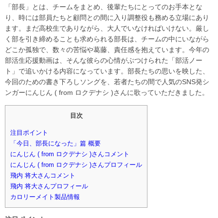
「部長」とは、チームをまとめ、後輩たちにとってのお手本とな
り、時には部員たちと顧問との間に入り調整役も務める立場にあり
ます。まだ高校生でありながら、大人でいなければいけない。厳し
く部を引き締めることも求められる部長は、チームの中にいながら
どこか孤独で、数々の苦悩や葛藤、責任感を抱えています。今年の
部活生応援動画は、そんな彼らの心情がぶつけられた「部活ノー
ト」で追いかける内容になっています。部長たちの思いを映した、
今回のための書き下ろしソングを、若者たちの間で人気のSNS発シ
ンガーにんじん ( from ロクデナシ )さんに歌っていただきました。
目次
注目ポイント
「今日、部長になった」篇 概要
にんじん ( from ロクデナシ )さんコメント
にんじん ( from ロクデナシ )さんプロフィール
飛内 将大さんコメント
飛内 将大さんプロフィール
カロリーメイト製品情報