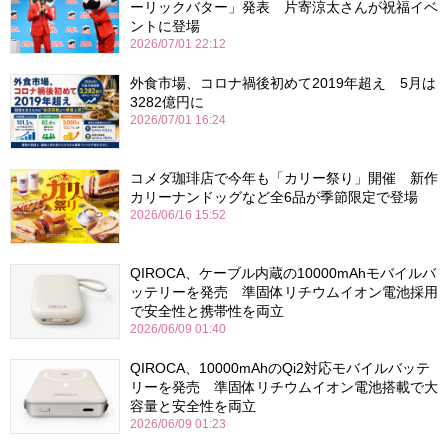
ーリックバター」発表 片寄涼太さんが祝福イベ
ントに登場
2026/07/01 22:12
外食市場、コロナ禍後初めて2019年超え 5月は
3282億円に
2026/07/01 16:24
コメダ珈琲店で今年も「カリー祭り」開催 新作
カリーナンドッグなど全6品が季節限定で登場
2026/06/16 15:52
QIROCA、ケーブル内蔵の10000mAhモバイルバ
ッテリーを発売 準固体リチウムイオン電池採用
で安全性と携帯性を両立
2026/06/09 01:40
QIROCA、10000mAhのQi2対応モバイルバッテ
リーを発売 準固体リチウムイオン電池搭載で大
容量と安全性を両立
2026/06/09 01:23