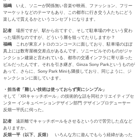
福嶋
いえ、ソニーが関係無い音楽や映画、ファッション、フリー
マーケットなどのテーマもあり、この都市に行き交う人たちにどう
楽しんで貰えるかというコンセプトになります。
記者
場所ですが、駅から出てすぐ、そして駐車場の中という変わ
った場所なのですが、どういう層を狙ってたりしますか？
福嶋
これが東京メトロのコンコースに面しており、駐車場のほぼ
真上には数寄屋橋交差点があるんです。ソニービルそのものがジャ
ンクション建築と言われている、都市の交通インフラに寄り添った
ビルだったんです。それを引き継ぎ、Ginza Sony Parkというものが
あって、さらに、Sony Park Miniも隣接しており、同じように、ジ
ャンクションに面しています。
・担当者「難しい技術は使っておらず実にシンプル」
そして「XRキャッチボール」の技術的な話を同社クリエイティブセ
ンター インキュベーションデザイン部門 デザインプロデューサー
反畑一平氏に伺った。
記者
遠距離でキャッチボールをさせるというので苦労した点など
ありますか。
反畑一平（以下、反畑）
いろんな方に遊んでもらう経緯があった