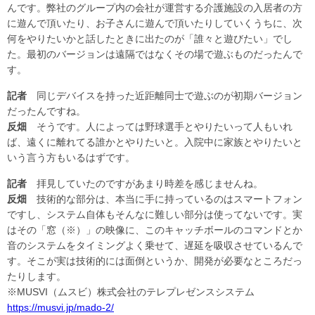
んです。弊社のグループ内の会社が運営する介護施設の入居者の方
に遊んで頂いたり、お子さんに遊んで頂いたりしていくうちに、次
何をやりたいかと話したときに出たのが「誰々と遊びたい」でし
た。最初のバージョンは遠隔ではなくその場で遊ぶものだったんで
す。
記者
同じデバイスを持った近距離同士で遊ぶのが初期バージョン
だったんですね。
反畑
そうです。人によっては野球選手とやりたいって人もいれ
ば、遠くに離れてる誰かとやりたいと。入院中に家族とやりたいと
いう言う方もいるはずです。
記者
拝見していたのですがあまり時差を感じませんね。
反畑
技術的な部分は、本当に手に持っているのはスマートフォン
ですし、システム自体もそんなに難しい部分は使ってないです。実
はその「窓（※）」の映像に、このキャッチボールのコマンドとか
音のシステムをタイミングよく乗せて、遅延を吸収させているんで
す。そこが実は技術的には面倒というか、開発が必要なところだっ
たりします。
※MUSVI（ムスビ）株式会社のテレプレゼンスシステム
https://musvi.jp/mado-2/