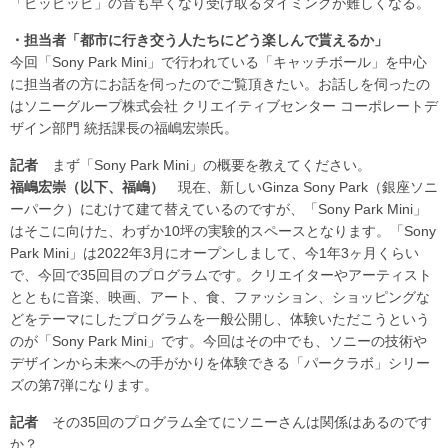
「ピッピッピ」の音も早くなり受け取るタイミングが難しくなる。
・担当者「都市に行き交う人たちにどう楽しんで貰えるか」
今回「Sony Park Mini」で行われている「キャッチボール」を中心
に担当者の方にお話を伺ったのでご覧頂きたい。お話しを伺ったの
はソニーグループ株式会社 クリエイティブセンター コーポレートデ
ザイン部門 統括課長の福嶋宏崇氏。
記者
まず「Sony Park Mini」の概要を教えてください。
福嶋宏崇（以下、福嶋）
現在、新しいGinza Sony Park（銀座ソニ
ーパーク）にむけて建て替えているのですが、「Sony Park Mini」
はそこに向けた、わずか10坪の実験的スペースとなります。「Sony
Park Mini」は2022年3月にオープンしまして、今1年3ヶ月くらい
で、今回で35回目のプログラムです。クリエイターやアーティスト
とともに音楽、映画、アート、食、ファッション、ショッピングな
どをテーマにしたプログラムを一般公開し、体験いただこうという
のが「Sony Park Mini」です。今回はその中でも、ソニーの技術や
デザインから未来への手がかりを体験できる「パークラボ」シリー
ズの第7弾になります。
記者
その35回のプログラム全てにソニーさんは関係はあるのです
か？