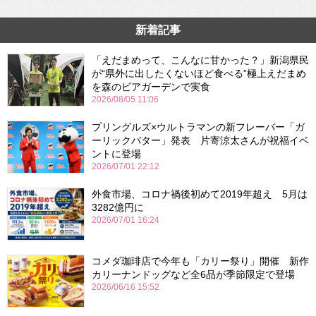
新着記事
「えだまめって、こんなに甘かった？」新潟県民
が“県外に出したくないほど食べる”極上えだまめ
を森のビアガーデンで実食
2026/08/05 11:06
プリングルズ×ウルトラマンの新フレーバー「ガ
ーリックバター」発表 片寄涼太さんが祝福イベ
ントに登場
2026/07/01 22:12
外食市場、コロナ禍後初めて2019年超え 5月は
3282億円に
2026/07/01 16:24
コメダ珈琲店で今年も「カリー祭り」開催 新作
カリーナンドッグなど全6品が季節限定で登場
2026/06/16 15:52