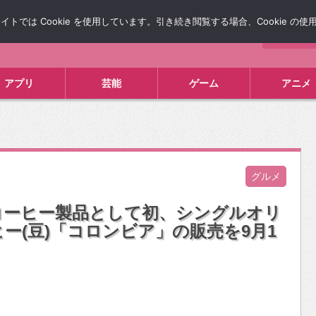
では Cookie を使用しています。引き続き閲覧する場合、Cookie の
について
広告掲載について
お問い合わせ
タレコミ
アプリ
芸能
ゲーム
アニメ
グルメ
コーヒー製品として初、シングルオリ
ー(豆)「コロンビア」の販売を9月1