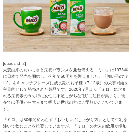
[quads id=2]
大麦由来のおいしさと栄養バランスを兼ね備える「ミロ」は1973年
に日本で発売を開始し、今年で50周年を迎えました。『強い子の“ミ
ロ”』をキャッチフレーズに成長期のお子様（7-12歳）の栄養補給を
主目的として発売された製品です。2020年7月より「ミロ」に含ま
れる栄養素のうち特に女性に不足しがちな“鉄”に注目が集まり、現
在では子供から大人まで幅広い世代の方にご愛飲いただいていま
す。
「ミロ」は50年間変わらず『おいしい召し上がり方』として牛乳を
注いで飲むことを推奨していますが、「ミロ」の大人の飲用が増加