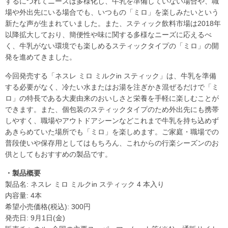
するにつれてニーズは多様化し、牛乳を準備していない場合や、職
場や外出先にいる場合でも、いつもの「ミロ」を楽しみたいという
新たな声が生まれていました。また、スティック飲料市場は2018年
以降拡大しており、簡便性や味に関する多様なニーズに応えるべ
く、牛乳がない環境でも楽しめるスティックタイプの「ミロ」の開
発を進めてきました。
今回発売する「ネスレ ミロ ミルクin スティック」は、牛乳を準備
する必要がなく、冷たい水またはお湯を注ぎかき混ぜるだけで「ミ
ロ」の特長である大麦由来のおいしさと栄養を手軽に楽しむことが
できます。また、個包装のスティックタイプのため外出先にも携帯
しやすく、職場やアウトドアシーンなどこれまで牛乳を持ち込めず
あきらめていた場所でも「ミロ」を楽しめます。ご家庭・職場での
普段使いや保存用としてはもちろん、これからの行楽シーズンのお
供としてもおすすめの製品です。
・製品概要
製品名: ネスレ ミロ ミルクin スティック 4 本入り
内容量: 4本
希望小売価格(税込): 300円
発売日: 9月1日(金)