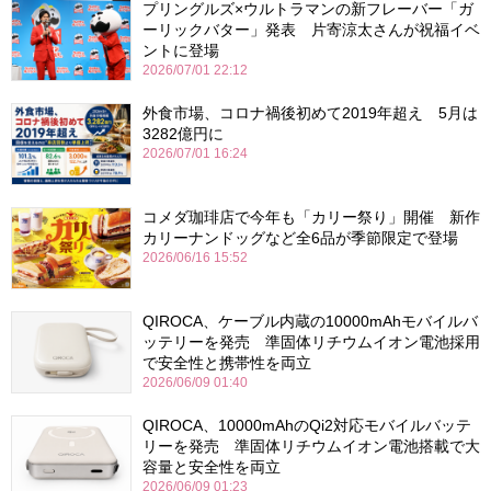
プリングルズ×ウルトラマンの新フレーバー「ガ
ーリックバター」発表 片寄涼太さんが祝福イベ
ントに登場
2026/07/01 22:12
外食市場、コロナ禍後初めて2019年超え 5月は
3282億円に
2026/07/01 16:24
コメダ珈琲店で今年も「カリー祭り」開催 新作
カリーナンドッグなど全6品が季節限定で登場
2026/06/16 15:52
QIROCA、ケーブル内蔵の10000mAhモバイルバ
ッテリーを発売 準固体リチウムイオン電池採用
で安全性と携帯性を両立
2026/06/09 01:40
QIROCA、10000mAhのQi2対応モバイルバッテ
リーを発売 準固体リチウムイオン電池搭載で大
容量と安全性を両立
2026/06/09 01:23