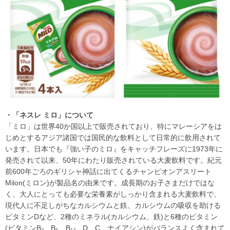
・「ネスレ ミロ」について
「ミロ」は世界40か国以上で販売されており、特にマレーシアをは
じめとするアジア諸国では国民的な飲料として日常的に飲用されて
います。日本でも『強い子のミロ』をキャッチフレーズに1973年に
発売されて以来、50年にわたり販売されている大麦飲料です。紀元
前600年ごろのギリシャ神話に出てくるチャンピオンアスリート
Milon(ミロン)が製品名の由来です。成長期のお子さまだけではな
く、大人にとっても必要な栄養素がしっかり含まれる大麦飲料で、
現代人に不足しがちなカルシウムと鉄、カルシウムの吸収を助ける
ビタミンDなど、2種のミネラル(カルシウム、鉄)と6種のビタミン
(ビタミンB₂、B₆、B₁₂、D、C、ナイアシン)がバランスよく含まれて