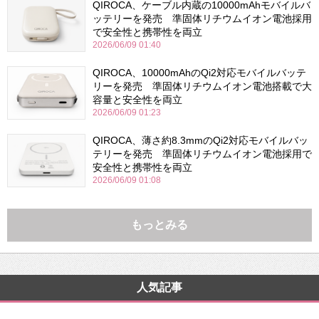
QIROCA、ケーブル内蔵の10000mAhモバイルバ
ッテリーを発売 準固体リチウムイオン電池採用
で安全性と携帯性を両立
2026/06/09 01:40
QIROCA、10000mAhのQi2対応モバイルバッテ
リーを発売 準固体リチウムイオン電池搭載で大
容量と安全性を両立
2026/06/09 01:23
QIROCA、薄さ約8.3mmのQi2対応モバイルバッ
テリーを発売 準固体リチウムイオン電池採用で
安全性と携帯性を両立
2026/06/09 01:08
もっとみる
人気記事