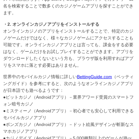
名を検索することで数多くのカジノゲームアプリを探すことができ
ます。
・2. オンラインカジノアプリをインストールする
オンラインカジノのアプリをインストールすることで、特定のカジ
ノゲームだけではなく、様々なカジノゲームにアクセスすることも
可能です。オンラインカジノアプリとは言っても、課金をする必要
はなく、ゲームだけをお試しプレイすることができます。アプリを
ダウンロードしたくないという方も、ブラウザ版を利用すればアプ
リをスマホに落とす必要はありません。
世界中のモバイルカジノ情報に詳しい
BettingGuide.com
（ベッティ
ングガイド）を参考にすると、次のようなオンラインカジノアプリ
が日本語でも遊べるようです：
●ビットカジノ（Androidアプリ）－業界アワード受賞のスマートフ
ォン暗号カジノ
●ミスティーノ（Androidアプリ）－初心者でも安心して利用できる
モバイルカジノアプリ
●ボンズカジノ（Androidアプリ）－ドット絵風デザインが斬新なス
マホカジノアプリ
●カジノデイズ（Androidアプリ）－5,000種類以上のゲームが遊べ