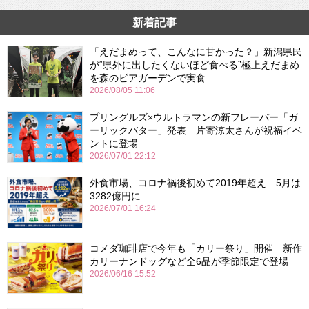
新着記事
「えだまめって、こんなに甘かった？」新潟県民
が“県外に出したくないほど食べる”極上えだまめ
を森のビアガーデンで実食
2026/08/05 11:06
プリングルズ×ウルトラマンの新フレーバー「ガ
ーリックバター」発表 片寄涼太さんが祝福イベ
ントに登場
2026/07/01 22:12
外食市場、コロナ禍後初めて2019年超え 5月は
3282億円に
2026/07/01 16:24
コメダ珈琲店で今年も「カリー祭り」開催 新作
カリーナンドッグなど全6品が季節限定で登場
2026/06/16 15:52