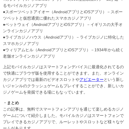
るモバイルカジノアプリ
●スポーツベットアイオー（AndroidアプリとiOSアプリ）－スポー
ツベットと仮想通貨に優れたスマホカジノアプリ
●ベットウェイ（AndroidアプリとiOSアプリ）－イギリスの大手オ
ンラインカジノアプリ
●ライブカジノハウス（Androidアプリ）－ライブカジノに特化した
スマホカジノアプリ
●ウィリアムヒル（AndroidアプリとiOSアプリ）－1934年から続く
老舗オンラインカジノアプリ
上記モバイルカジノはスマートフォンデバイスに最適化されてるの
で快適にブラウザ版を使用することができます。また、オンライン
カジノアプリでは最新のビデオスロットや
アビエーター
という新し
いジャンルのクラッシュゲームもプレイすることができ、新しいカ
ジノゲームを発掘できる場にもなっています。
・まとめ
この記事は、無料でスマートフォンアプリを通じて楽しめるカジノ
ゲームについて紹介しました。モバイルカジノはスマートフォンで
プレイできるカジノアプリで、ルーレットやスロットなど様々なゲ
ームがあります。