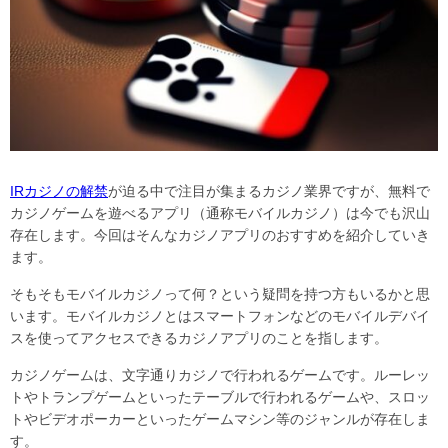
IRカジノの解禁
が迫る中で注目が集まるカジノ業界ですが、無料で
カジノゲームを遊べるアプリ（通称モバイルカジノ）は今でも沢山
存在します。今回はそんなカジノアプリのおすすめを紹介していき
ます。
そもそもモバイルカジノって何？という疑問を持つ方もいるかと思
います。モバイルカジノとはスマートフォンなどのモバイルデバイ
スを使ってアクセスできるカジノアプリのことを指します。
カジノゲームは、文字通りカジノで行われるゲームです。ルーレッ
トやトランプゲームといったテーブルで行われるゲームや、スロッ
トやビデオポーカーといったゲームマシン等のジャンルが存在しま
す。