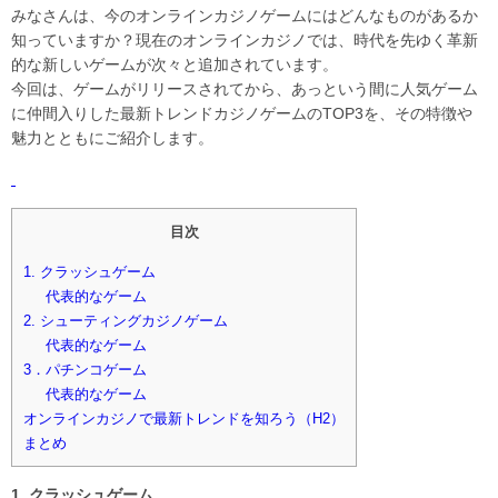
みなさんは、今のオンラインカジノゲームにはどんなものがあるか
知っていますか？現在のオンラインカジノでは、時代を先ゆく革新
的な新しいゲームが次々と追加されています。
今回は、ゲームがリリースされてから、あっという間に人気ゲーム
に仲間入りした最新トレンドカジノゲームのTOP3を、その特徴や
魅力とともにご紹介します。
目次
1. クラッシュゲーム
代表的なゲーム
2. シューティングカジノゲーム
代表的なゲーム
3．パチンコゲーム
代表的なゲーム
オンラインカジノで最新トレンドを知ろう（H2）
まとめ
1. クラッシュゲーム