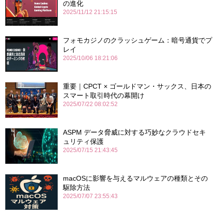
の進化
2025/11/12 21:15:15
フォモカジノのクラッシュゲーム：暗号通貨でプ
レイ
2025/10/06 18:21:06
重要｜CPCT × ゴールドマン・サックス、日本の
スマート取引時代の幕開け
2025/07/22 08:02:52
ASPM データ脅威に対する巧妙なクラウドセキ
ュリティ保護
2025/07/15 21:43:45
macOSに影響を与えるマルウェアの種類とその
駆除方法
2025/07/07 23:55:43