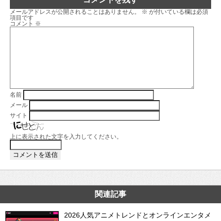
メールアドレスが公開されることはありません。
※
が付いている欄は必須
項目です
コメント
※
名前
メール
サイト
上に表示された文字を入力してください。
関連記事
2026人気アニメトレンドとオンラインエンタメ