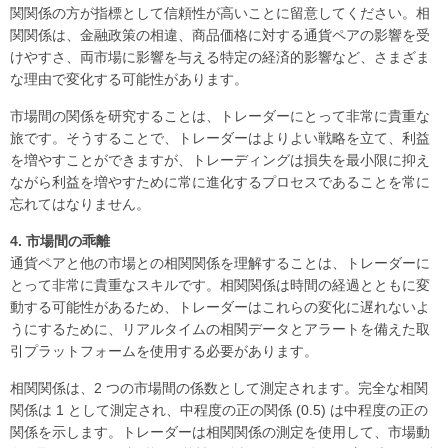
関関係の方が指標として信頼性が高いことに留意してください。相
関関係は、金融政策の相違、商品価格に対する通貨ペアの影響を受
けやすさ、両市場に影響を与える特定の経済的影響など、さまざま
な理由で変化する可能性があります。
市場間の関係を研究することは、トレーダーにとって非常に貴重な
旅です。そうすることで、トレーダーはよりよい戦略を立て、利益
を増やすことができますが、トレーディングは損失を最小限に抑え
ながら利益を増やすために常に進化するプロセスであることを常に
忘れてはなりません。
4.
市場間の乖離
通貨ペアと他の市場との相関関係を理解することは、トレーダーに
とって非常に貴重なスキルです。相関関係は時間の経過とともに変
動する可能性があるため、トレーダーはこれらの変化に遅れないよ
うにするために、リアルタイムの相関データとアラートを備えた取
引プラットフォームを使用する必要があります。
相関関係は、2 つの市場間の係数として測定されます。完全な相関
関係は 1 として測定され、中程度の正の関係 (0.5) は中程度の正の
関係を示します。トレーダーは相関関係の測定を使用して、市場動