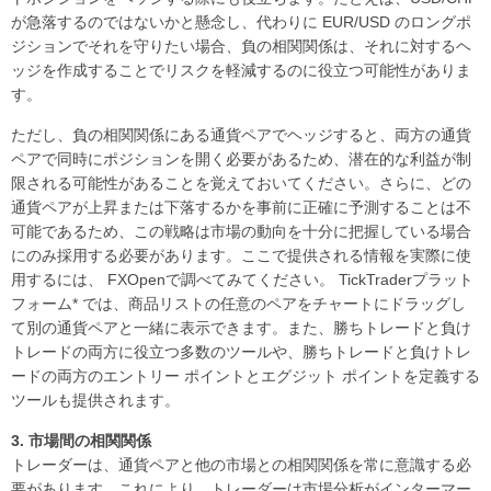
が急落するのではないかと懸念し、代わりに EUR/USD のロングポ
ジションでそれを守りたい場合、負の相関関係は、それに対するヘ
ッジを作成することでリスクを軽減するのに役立つ可能性がありま
す。
ただし、負の相関関係にある通貨ペアでヘッジすると、両方の通貨
ペアで同時にポジションを開く必要があるため、潜在的な利益が制
限される可能性があることを覚えておいてください。さらに、どの
通貨ペアが上昇または下落するかを事前に正確に予測することは不
可能であるため、この戦略は市場の動向を十分に把握している場合
にのみ採用する必要があります。ここで提供される情報を実際に使
用するには、 FXOpenで調べてみてください。 TickTraderプラット
フォーム* では、商品リストの任意のペアをチャートにドラッグし
て別の通貨ペアと一緒に表示できます。また、勝ちトレードと負け
トレードの両方に役立つ多数のツールや、勝ちトレードと負けトレ
ードの両方のエントリー ポイントとエグジット ポイントを定義する
ツールも提供されます。
3.
市場間の相関関係
トレーダーは、通貨ペアと他の市場との相関関係を常に意識する必
要があります。これにより、トレーダーは市場分析がインターマー