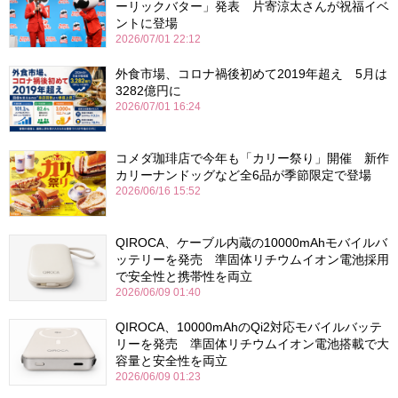
ーリックバター」発表 片寄涼太さんが祝福イベ
ントに登場
2026/07/01 22:12
外食市場、コロナ禍後初めて2019年超え 5月は
3282億円に
2026/07/01 16:24
コメダ珈琲店で今年も「カリー祭り」開催 新作
カリーナンドッグなど全6品が季節限定で登場
2026/06/16 15:52
QIROCA、ケーブル内蔵の10000mAhモバイルバ
ッテリーを発売 準固体リチウムイオン電池採用
で安全性と携帯性を両立
2026/06/09 01:40
QIROCA、10000mAhのQi2対応モバイルバッテ
リーを発売 準固体リチウムイオン電池搭載で大
容量と安全性を両立
2026/06/09 01:23