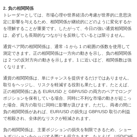
2.
負の相関関係
トレーダーとしては、市場心理や世界経済の考慮が世界的に意思決
定に影響を与えるため、相関関係が継続的にどのように変化するか
を理解することが重要です。したがって、今日の強い通貨相関関係
は、必ずしも長期的なつながりを反映しているとは限りません。
通貨ペア間の相関関係は、通常 -1 から 1 の範囲の係数を使用して
測定できます。正の相関関係は一方向の動きを示し、負の相関関係
は 2 つの反対方向の動きを示します。1 に近いほど、相関係数は強
くなります。
通貨の相関関係は、単にチャンスを提供するだけではありません。
取引をヘッジし、リスクを軽減する役割も果たします。たとえば、
正の相関関係にある EUR/USD と GBP/USD の両方のペアでロング
ポジションを保有している場合、同時に不利な市場の動きが起こっ
た場合、両方の取引に同時に影響が及びます。ただし、両者の間に
負の相関関係があれば、EUR/USD の損失は GBP/USD 取引の利益
で相殺され、全体的なリスクが軽減されます。
負の相関関係は、主要ポジションの損失を制限できるため、ショー
トポジションをヘッジする際にも役立ちます。たとえば、USD/CHF