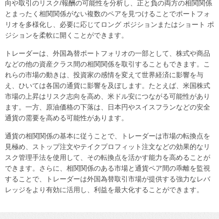
向や取引のリスク/報酬の可能性を分析し、正と負の両方の相関関係
とまったく相関関係がない複数のペアを見つけることでポートフォ
リオを多様化し、必要に応じてロング ポジションまたはショート ポ
ジションを柔軟に開くことができます。
トレーダーは、外国為替ポートフォリオの一部として、株式や商品
などの他の資産クラス間の相関関係を取引することもできます。こ
れらの市場の動きは、投資家の感情を変えて世界経済に影響を与
え、ひいては各国の通貨に影響を及ぼします。たとえば、米国株式
市場の上昇はリスク志向を高め、米ドル安につながる可能性があり
ます。一方、原油価格の下落は、日本円やスイスフランなどの安全
通貨の需要を高める可能性があります。
通貨の相関関係の基本に従うことで、トレーダーは市場の転換点を
見極め、ストップ注文やテイクプロフィット注文などの効果的なリ
スク管理手法を使用して、その転換点を活かす能力を高めることが
できます。さらに、相関関係のある市場と通貨ペア間の乖離を監視
することで、トレーダーは外国為替取引市場が提供する強力なレバ
レッジをより有効に活用し、利益を最大化することができます。