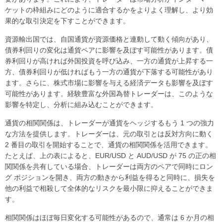
ケットの枠組みにどのように適合するかをよりよく理解し、より効
果的な取引決定を下すことができます。
資源輸出国では、自国通貨が資源価格と連動して動く傾向があり、
債券利回りの変化は通貨ペアに影響を及ぼす可能性があります。債
券利回りが高ければ外国投資を呼び込み、一方の通貨が上昇する一
方、債券利回りが低ければもう一方の通貨が下落する可能性があり
ます。さらに、株式市場に影響を与える経済データも影響を及ぼす
可能性があります。経験豊富な外国為替トレーダーは、このような
影響を特定し、分析に組み込むことができます。
通貨の相関関係は、トレーダーが通貨をヘッジするもう 1 つの強力
な方法を提供します。トレーダーは、元の取引とは反対方向に動く
2 番目の取引を開始することで、通貨の相関関係を活用できます。
たとえば、上の表によると、EUR/USD と AUD/USD が 75 の正の相
関関係を共有している場合、トレーダーは両方のペアで同時にロン
グ ポジションを開き、両方の動きから利益を得ると同時に、損失を
他の利益で相殺して全体的なリスクを最小限に抑えることができま
す。
相関関係はほぼ毎日変化する可能性があるので、通常は 6 か月の相