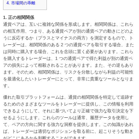
4. 市場間の乖離
1.
正の相関関係
通貨ペアは、互いに複雑な関係を形成します。相関関係は、これら
の相互作用、つまり、ある通貨ペアが別の通貨ペアの動きにどのよ
うに反応するか（プラスとマイナスの両方）を測定するもので、ト
レーダーは、相関関係のある 2 つの通貨ペアを取引する場合、また
は同時に購入する場合、これを念頭に置く必要があります。これら
を購入するトレーダーは、1 つの通貨ペアで得た利益が別の通貨ペ
アの損失によって相殺されることがあります。また、その逆もあり
ます。そのため、相関関係は、リスクを分散しながら利益の可能性
を最適化したいトレーダーにとって、非常に貴重なツールとなりま
す。
優れた取引プラットフォームは、通貨の相関関係を特定して追跡す
るためのさまざまなツールをトレーダーに提供し、この情報を利用
できるようにして、それに基づいてより正確で強力な取引決定を下
せるようにします。これらのツールは通常、履歴データを使用し
て、ペアの方向に関する強力な洞察を提供します。この知識があれ
ば、トレーダーは適切なポジションを取る前に、起こりそうな動き
がどこにあるかを判断することができます。