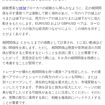
経験豊富な
HFM
ブローカーの経験から明らかなように、正の相関関
係を示す通貨ペアは連動して動く傾向があり、一方のペアの値上が
りまたは値下がりは、両方のペアの値上がりまたは値下がりに似た
動きをもたらします。EUR/USD および GBP/USD ペアは、ヨーロ
ッパとイギリスの強力な経済的つながりにより、この傾向を示すこ
とがよくあります。
相関関係は -1 から 1 までの係数として計算され、1 に近い数値ほど
強い関係性を表します。ただし、相関関係は態度や世界経済の力関
係が変化すると変化するということを念頭に置くことが重要です。
したがって、意思決定を行う際には、6 か月の相関関係を指標とし
て考慮することが賢明です。
トレーダーが優れた相関関係を持つ通貨ペアを特定したら、その通
貨ペアでロングとショートの両方のポジションを同時に、または
別々にオープンして、潜在的な利益を最大化したり、市場変動をヘ
ッジしたりできます。予測を誤ると損失が拡大したり、ヘッジの効
果が低下したりする可能性があることに注意してください。そのた
め、実際の取引に適用する前に、戦略を徹底的にバックテストする
ことが重要です。