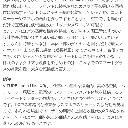
操作感にあります。フロントに搭載されたカメラが手の動きを高精
度に認識するハンドジェスチャー操作に対応しているため、コント
ローラーやスマホの画面をタップすることなく、空中で手を動かす
だけで直感的に仮想画面のクリックやスワイプが可能です。
また、これほどの高度な機能を搭載しながらも人間工学に基づいた
設計で長時間かけても耳や鼻が痛くなりにくい工夫がされていま
す。さらに特筆すべきは、本体上部のダイヤルを回すだけで最大マ
イナス6.0Dまでの視力調整（近視補正）ができる点です。普段メガ
ネをかけている人でも専用のインサートレンズを作る必要がなく、
裸眼のままクリアな映像を楽しめるのは、これまでのスマートグラ
スの常識を覆す大きな転換点と言えます。
総評
VITURE Luma Ultra XRは、仕事の生産性を爆発的に高める空間マル
チモニター環境と、最高のエンターテインメント体験を提供するプ
ライベートシアターの両方を、メガネひとつで持ち歩けるデバイス
です。PCでの本格的な作業からスマホでのリラックスした動画視聴
まで、あらゆる場面でユーザーの期待を上回る次世代のXR体験をも
たらしてくれます。価格以上の価値と未来を感じられる、まさに今
選ぶべき決定版の一台です。