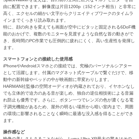
由に配置できます。解像度は片目1200p（152インチ相当）と非常に
高く、エクセルの細かい文字からクリエイティブワークのタイムラ
インまでくっきり読み取れます。
特に、顔の向きを変えても画面が空中にピタッと固定される6DoF機
能のおかげで、複数のモニターを見渡すような自然な首の動きがで
き、長時間のPC作業でも圧倒的に疲れにくく、高い生産性を発揮し
ます。
スマートフォンとの接続した使用感
iPhoneやAndroidスマホとの接続では、究極のパーソナルシアター
として活躍します。付属のマグネット式ケーブルで繋ぐだけで、移
動中の新幹線やベッドの中が映画館に早変わりします。
HARMAN社監修の空間オーディオが内蔵されており、イヤホンなし
でも立体的で迫力のある音が楽しめ、独自の逆位相技術による音漏
れ防止も優秀です。さらに、ボタン一つでレンズの色が濃くなる電
子調光機能があるため、屋外の明るい場所から暗い室内まで、周囲
の環境に影響されることなく瞬時に最適な没入感を得ることができ
ます。
操作感など
映像の美しさもさることながら、Luma Ultra XR最大の驚きはその