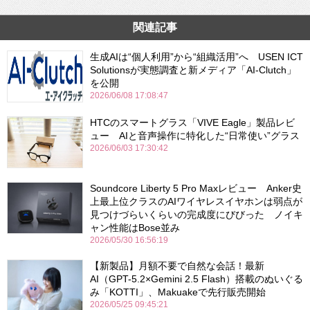
関連記事
生成AIは“個人利用”から“組織活用”へ USEN ICT
Solutionsが実態調査と新メディア「AI-Clutch」
を公開
2026/06/08 17:08:47
HTCのスマートグラス「VIVE Eagle」製品レビ
ュー AIと音声操作に特化した“日常使い”グラス
2026/06/03 17:30:42
Soundcore Liberty 5 Pro Maxレビュー Anker史
上最上位クラスのAIワイヤレスイヤホンは弱点が
見つけづらいくらいの完成度にびびった ノイキ
ャン性能はBose並み
2026/05/30 16:56:19
【新製品】月額不要で自然な会話！最新
AI（GPT-5.2×Gemini 2.5 Flash）搭載のぬいぐる
み「KOTTI」、Makuakeで先行販売開始
2026/05/25 09:45:21