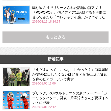
鳴り物入りでリリースされた話題の新アプリ
『POPOPO』、他メディアは絶賛するも実際に
使ってみたら「コレジャナイ感」がヤバかった
2026/03/19 18:14:24
もっとみる
新着記事
「えだまめって、こんなに甘かった？」新潟県民
が“県外に出したくないほど食べる”極上えだまめ
を森のビアガーデンで実食
2026/08/05 11:06
プリングルズ×ウルトラマンの新フレーバー「ガ
ーリックバター」発表 片寄涼太さんが祝福イベ
ントに登場
2026/07/01 22:12