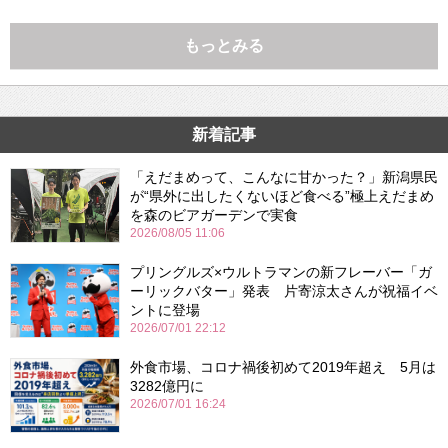
もっとみる
新着記事
「えだまめって、こんなに甘かった？」新潟県民
が“県外に出したくないほど食べる”極上えだまめ
を森のビアガーデンで実食
2026/08/05 11:06
プリングルズ×ウルトラマンの新フレーバー「ガ
ーリックバター」発表 片寄涼太さんが祝福イベ
ントに登場
2026/07/01 22:12
外食市場、コロナ禍後初めて2019年超え 5月は
3282億円に
2026/07/01 16:24