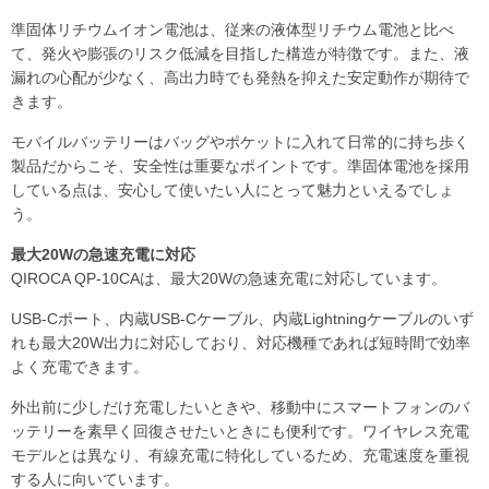
準固体リチウムイオン電池は、従来の液体型リチウム電池と比べ
て、発火や膨張のリスク低減を目指した構造が特徴です。また、液
漏れの心配が少なく、高出力時でも発熱を抑えた安定動作が期待で
きます。
モバイルバッテリーはバッグやポケットに入れて日常的に持ち歩く
製品だからこそ、安全性は重要なポイントです。準固体電池を採用
している点は、安心して使いたい人にとって魅力といえるでしょ
う。
最大20Wの急速充電に対応
QIROCA QP-10CAは、最大20Wの急速充電に対応しています。
USB-Cポート、内蔵USB-Cケーブル、内蔵Lightningケーブルのいず
れも最大20W出力に対応しており、対応機種であれば短時間で効率
よく充電できます。
外出前に少しだけ充電したいときや、移動中にスマートフォンのバ
ッテリーを素早く回復させたいときにも便利です。ワイヤレス充電
モデルとは異なり、有線充電に特化しているため、充電速度を重視
する人に向いています。