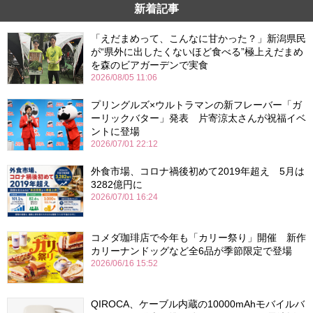
新着記事
「えだまめって、こんなに甘かった？」新潟県民
が“県外に出したくないほど食べる”極上えだまめ
を森のビアガーデンで実食
2026/08/05 11:06
プリングルズ×ウルトラマンの新フレーバー「ガ
ーリックバター」発表 片寄涼太さんが祝福イベ
ントに登場
2026/07/01 22:12
外食市場、コロナ禍後初めて2019年超え 5月は
3282億円に
2026/07/01 16:24
コメダ珈琲店で今年も「カリー祭り」開催 新作
カリーナンドッグなど全6品が季節限定で登場
2026/06/16 15:52
QIROCA、ケーブル内蔵の10000mAhモバイルバ