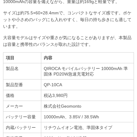
10000mAhの容量を備えながら、重量は約169gと軽量です。
サイズは約75.5×60×28.4mmで、コンパクトなサイズ感です。ポケ
ットや小さめのバッグにも入れやすく、毎日の持ち歩きにも適して
います。
大容量モデルはサイズや重さが気になることがありますが、本製品
は容量と携帯性のバランスが取れた設計です。
項目
内容
製品名
QIROCA モバイルバッテリー 10000mAh 準
固体 PD20W急速充電対応
製品型番
QP-10CA
価格
税込3,980円
メーカー
株式会社Geomonto
バッテリー容量
10000mAh、3.85V / 38.5Wh
内蔵バッテリー
リチウムイオン電池、準固体タイプ