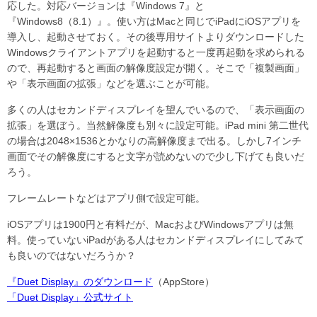
応した。対応バージョンは『Windows 7』と
『Windows8（8.1）』。使い方はMacと同じでiPadにiOSアプリを
導入し、起動させておく。その後専用サイトよりダウンロードした
Windowsクライアントアプリを起動すると一度再起動を求められる
ので、再起動すると画面の解像度設定が開く。そこで「複製画面」
や「表示画面の拡張」などを選ぶことが可能。
多くの人はセカンドディスプレイを望んでいるので、「表示画面の
拡張」を選ぼう。当然解像度も別々に設定可能。iPad mini 第二世代
の場合は2048×1536とかなりの高解像度まで出る。しかし7インチ
画面でその解像度にすると文字が読めないので少し下げても良いだ
ろう。
フレームレートなどはアプリ側で設定可能。
iOSアプリは1900円と有料だが、MacおよびWindowsアプリは無
料。使っていないiPadがある人はセカンドディスプレイにしてみて
も良いのではないだろうか？
『Duet Display』のダウンロード
（AppStore）
「Duet Display」公式サイト