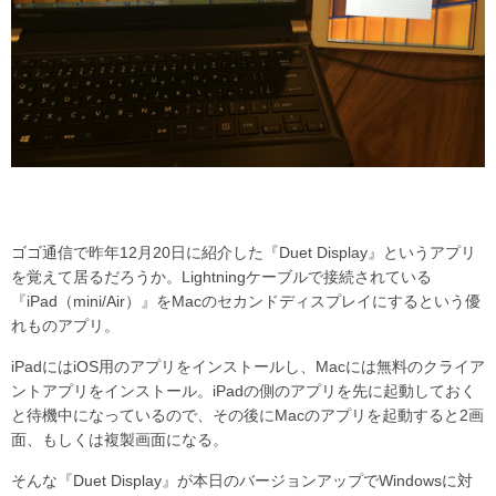
ゴゴ通信で昨年12月20日に紹介した『Duet Display』というアプリ
を覚えて居るだろうか。Lightningケーブルで接続されている
『iPad（mini/Air）』をMacのセカンドディスプレイにするという優
れものアプリ。
iPadにはiOS用のアプリをインストールし、Macには無料のクライア
ントアプリをインストール。iPadの側のアプリを先に起動しておく
と待機中になっているので、その後にMacのアプリを起動すると2画
面、もしくは複製画面になる。
そんな『Duet Display』が本日のバージョンアップでWindowsに対