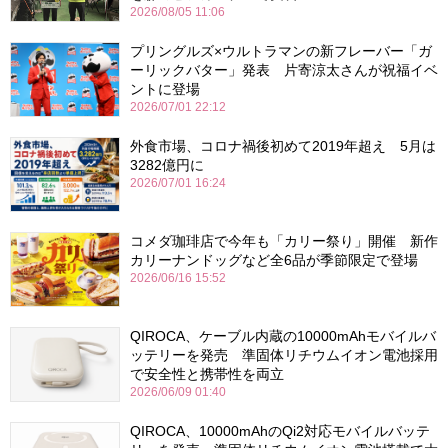
2026/08/05 11:06
プリングルズ×ウルトラマンの新フレーバー「ガ
ーリックバター」発表 片寄涼太さんが祝福イベ
ントに登場
2026/07/01 22:12
外食市場、コロナ禍後初めて2019年超え 5月は
3282億円に
2026/07/01 16:24
コメダ珈琲店で今年も「カリー祭り」開催 新作
カリーナンドッグなど全6品が季節限定で登場
2026/06/16 15:52
QIROCA、ケーブル内蔵の10000mAhモバイルバ
ッテリーを発売 準固体リチウムイオン電池採用
で安全性と携帯性を両立
2026/06/09 01:40
QIROCA、10000mAhのQi2対応モバイルバッテ