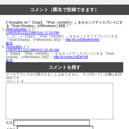
コメント（匿名で投稿できます）
2 thoughts on “【App】『iPad（mini/Air）』をセカンドディスプレイにす
る『Duet Display』がWindowsに対応！”
@kiiroikuMac
より:
15年05月12日23時53分 11:53 PM
う～む… » 【App】『iPad（mini/Air）』をセカンドディスプレイにする
『Duet Display』がWindowsに対応！
http://t.co/O8mifn6vNn
返信
@ziocities
より:
15年05月13日10時45分 10:45 AM
» 【App】『iPad（mini/Air）』をセカンドディスプレイにする『Duet
Display』がWindowsに対応！
http://t.co/hwJVIEklYM
返信
コメントを残す
メールアドレスが公開されることはありません。
※
が付いている欄は必須
項目です
コメント
※
名前
メール