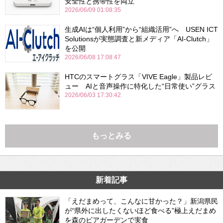
安全性と携帯性を両立
2026/06/09 01:08:35
生成AIは“個人利用”から“組織活用”へ USEN ICT
Solutionsが実態調査と新メディア「AI-Clutch」
を公開
2026/06/08 17:08:47
HTCのスマートグラス「VIVE Eagle」製品レビ
ュー AIと音声操作に特化した“日常使い”グラス
2026/06/03 17:30:42
もっとみる
新着記事
「えだまめって、こんなに甘かった？」新潟県民
が“県外に出したくないほど食べる”極上えだまめ
を森のビアガーデンで実食