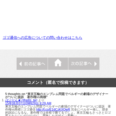
ゴゴ通信への広告についての問い合わせはこちら
コメント（匿名で投稿できます）
5 thoughts on “東京五輪のエンブレム問題でベルギーの劇場のデザイナー
がついに提訴 著作権vs商標”
ばぶりん★ (@allis_tw)
より:
15年08月07日09時29分 9:29 AM
東京五輪のエンブレム問題でベルギーの劇場のデザイナーがついに提訴 著
作権vs商標 | ゴゴ通信
http://t.co/E1dCzKXQwR
完全にベルギー推し。歴史
的訴訟になるな。著作権では余裕で勝てるでしょ。東京五輪もさっさとロゴ
変えたらいいだけなのに。腐敗したデザイン界醜い