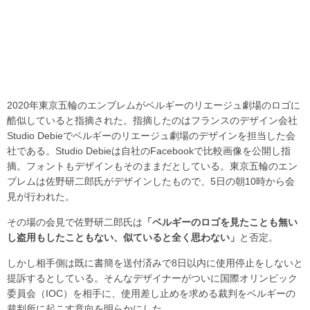
2020年東京五輪のエンブレムがベルギーのリエージュ劇場のロゴに
酷似していると指摘された。指摘したのはフランスのデザイン会社
Studio Debieでベルギーのリエージュ劇場のデザインを担当した会
社である。Studio Debieは自社のFacebookで比較画像を公開し指
摘。フォントもデザインもそのままだとしている。東京五輪のエン
ブレムは佐野研二郎氏がデザインしたもので、5日の朝10時から会
見が行われた。
その場の会見で佐野研二郎氏は
「ベルギーのロゴを見たことも無い
し盗用もしたこともない、似ていると全く思わない」
と否定。
しかし相手側は既に書簡を送付済みで8日以内に使用停止をしないと
提訴するとしている。そんなデザイナーがついに国際オリンピック
委員会（IOC）を相手に、使用差し止めを求める裁判をベルギーの
裁判所に起こす意向を明らかにした。