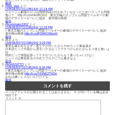
返信
@Bu_uuu
より:
15年08月07日11時14分 11:14 AM
リエージュ劇場のロゴは商標登録が行われていなかったためパクっても問題
無い？ http://t.co/xHkofKOrUj 東京五輪のエンブレム問題でベルギーの劇
場のデザイナーがついに提訴 著作権vs商標
返信
@ruminako1952
より:
15年08月07日12時26分 12:26 PM
» 東京五輪のエンブレム問題でベルギーの劇場のデザイナーがついに提訴
著作権vs商標
http://t.co/tFOWV2WuxG
返信
匿名
より:
15年08月07日15時20分 3:20 PM
事実を確かめもせず一度ケチが付いたからやめろって暴論過ぎ
日本語だって中国から漢字パクるなってケチつけられたからもう使え無いよ
ね
焼肉だって韓国起源ってケチがついたからもう食べちゃいけない
ニュース記事気取るのやめてブログにでも書きなよ
返信
@GANSITTO
より:
15年08月07日21時34分 9:34 PM
» 東京五輪のエンブレム問題でベルギーの劇場のデザイナーがついに提訴
著作権vs商標
http://t.co/T43NEZTXDn
おれは嫌いじゃないんだけどな
返信
コメントを残す
メールアドレスが公開されることはありません。
※
が付いている欄は必須
項目です
コメント
※