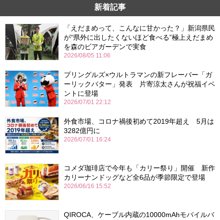
新着記事
「えだまめって、こんなに甘かった？」新潟県民
が“県外に出したくないほど食べる”極上えだまめ
を森のビアガーデンで実食
2026/08/05 11:06
プリングルズ×ウルトラマンの新フレーバー「ガ
ーリックバター」発表 片寄涼太さんが祝福イベ
ントに登場
2026/07/01 22:12
外食市場、コロナ禍後初めて2019年超え 5月は
3282億円に
2026/07/01 16:24
コメダ珈琲店で今年も「カリー祭り」開催 新作
カリーナンドッグなど全6品が季節限定で登場
2026/06/16 15:52
QIROCA、ケーブル内蔵の10000mAhモバイルバ