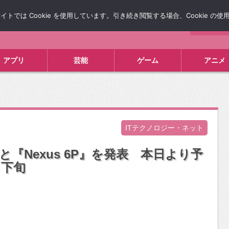
では Cookie を使用しています。引き続き閲覧する場合、Cookie の
について
広告掲載について
お問い合わせ
タレコミ
アプリ
芸能
ゲーム
アニメ
ITテクノロジー・ネット
5X』と『Nexus 6P』を発表 本日より予
月下旬