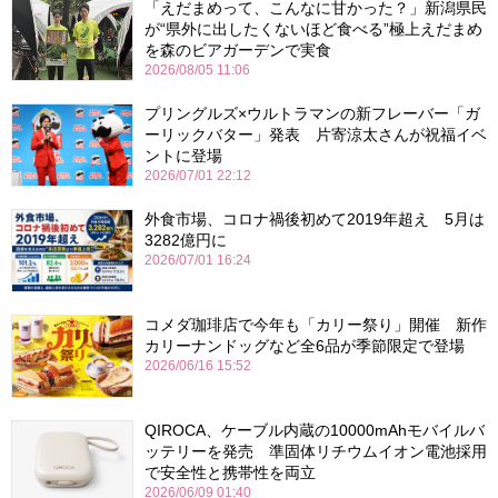
「えだまめって、こんなに甘かった？」新潟県民
が“県外に出したくないほど食べる”極上えだまめ
を森のビアガーデンで実食
2026/08/05 11:06
プリングルズ×ウルトラマンの新フレーバー「ガ
ーリックバター」発表 片寄涼太さんが祝福イベ
ントに登場
2026/07/01 22:12
外食市場、コロナ禍後初めて2019年超え 5月は
3282億円に
2026/07/01 16:24
コメダ珈琲店で今年も「カリー祭り」開催 新作
カリーナンドッグなど全6品が季節限定で登場
2026/06/16 15:52
QIROCA、ケーブル内蔵の10000mAhモバイルバ
ッテリーを発売 準固体リチウムイオン電池採用
で安全性と携帯性を両立
2026/06/09 01:40