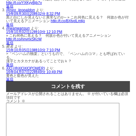
http://t.co/YXKyyBjb7v
返信
@neo_leopaldon
より:
15年09月30日20時32分 8:32 PM
黒と白にしか見えないと異常なのか– » これ何色に見える？ 何故か色が付
いて見えるアニメーション
http://t.co/BXtvdLmtjo
返信
@wanwansun
より:
15年10月02日12時10分 12:10 PM
» これ何色に見える？ 何故か色が付いて見えるアニメーション
http://t.co/nnvrlxSKcW
返信
匿名
より:
15年10月05日19時10分 7:10 PM
>「ベンハムの独楽」というもので、「ベンハムのコマ」とも呼ばれてい
る。
漢字とカタカナがあるってことでおｋ？
返信
XIO (@XIOXIOPOWER)
より:
16年04月07日22時49分 10:49 PM
黄色と藍色が見えた
返信
コメントを残す
メールアドレスが公開されることはありません。
※
が付いている欄は必須
項目です
コメント
※