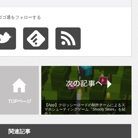
ゴゴ通をフォローする
【App】クロッシーロードの制作チームによるス
マホシューティングゲーム『Shooty Skies』を紹
介！
関連記事