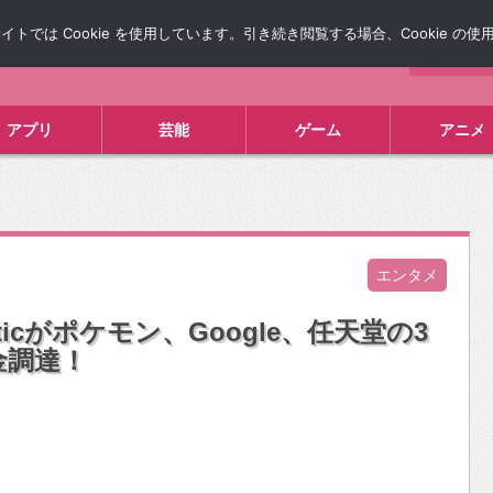
では Cookie を使用しています。引き続き閲覧する場合、Cookie の
について
広告掲載について
お問い合わせ
タレコミ
アプリ
芸能
ゲーム
アニメ
エンタメ
nticがポケモン、Google、任天堂の3
金調達！