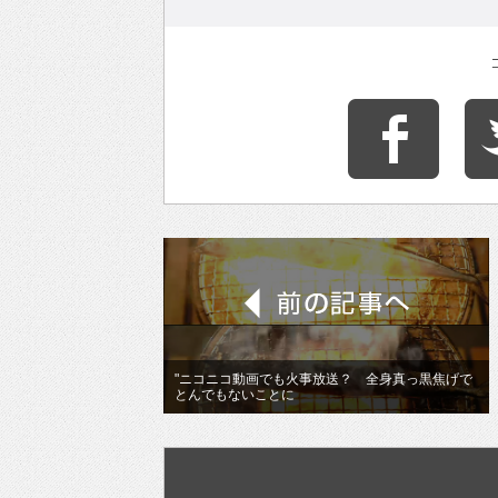
"ニコニコ動画でも火事放送？ 全身真っ黒焦げで
とんでもないことに