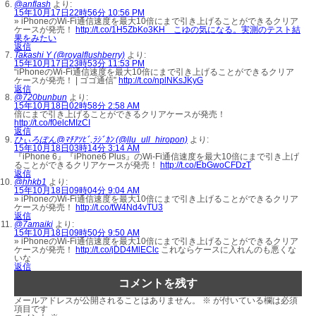
@anflash
より:
15年10月17日22時56分 10:56 PM
» iPhoneのWi-Fi通信速度を最大10倍にまで引き上げることができるクリア
ケースが発売！
http://t.co/1H5ZbKo3KH こゆの気になる。実測のテスト結
果をみたい
返信
Takashi Y (@royalflushberry)
より:
15年10月17日23時53分 11:53 PM
“iPhoneのWi-Fi通信速度を最大10倍にまで引き上げることができるクリア
ケースが発売！ | ゴゴ通信”
http://t.co/nplNKsJKyG
返信
@720bunbun
より:
15年10月18日02時58分 2:58 AM
倍にまで引き上げることができるクリアケースが発売！
http://t.co/f0elcMIzCI
返信
ひぃろぽん@ﾏﾁｱｿﾋﾞ,ﾗｼﾞｶﾝ (@llu_ull_hiropon)
より:
15年10月18日03時14分 3:14 AM
『iPhone 6』『iPhone6 Plus』のWi-Fi通信速度を最大10倍にまで引き上げ
ることができるクリアケースが発売！
http://t.co/EbGwoCFDzT
返信
@hhkb1
より:
15年10月18日09時04分 9:04 AM
» iPhoneのWi-Fi通信速度を最大10倍にまで引き上げることができるクリア
ケースが発売！
http://t.co/tW4Nd4vTU3
返信
@7amaiki
より:
15年10月18日09時50分 9:50 AM
» iPhoneのWi-Fi通信速度を最大10倍にまで引き上げることができるクリア
ケースが発売！
http://t.co/jDD4MlEClc
これならケースに入れんのも悪くな
いな
返信
コメントを残す
メールアドレスが公開されることはありません。
※
が付いている欄は必須
項目です