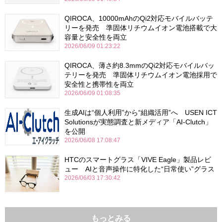
QIROCA、10000mAhのQi2対応モバイルバッテ
リーを発売 準固体リチウムイオン電池搭載で大
容量と安全性を両立
2026/06/09 01:23:22
QIROCA、薄さ約8.3mmのQi2対応モバイルバッ
テリーを発売 準固体リチウムイオン電池採用で
安全性と携帯性を両立
2026/06/09 01:08:35
生成AIは“個人利用”から“組織活用”へ USEN ICT
Solutionsが実態調査と新メディア「AI-Clutch」
を公開
2026/06/08 17:08:47
HTCのスマートグラス「VIVE Eagle」製品レビ
ュー AIと音声操作に特化した“日常使い”グラス
2026/06/03 17:30:42
もっとみる