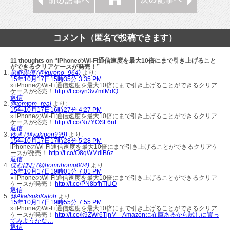
コメント（匿名で投稿できます）
11 thoughts on “iPhoneのWi-Fi通信速度を最大10倍にまで引き上げること
ができるクリアケースが発売！”
黒野黒須 (@kurono_964)
より:
15年10月17日15時35分 3:35 PM
» iPhoneのWi-Fi通信速度を最大10倍にまで引き上げることができるクリア
ケースが発売！
http://t.co/yn3v7mlMdQ
返信
@tomtom_real
より:
15年10月17日16時27分 4:27 PM
» iPhoneのWi-Fi通信速度を最大10倍にまで引き上げることができるクリア
ケースが発売！
http://t.co/Ni7YOSF6nf
返信
ゆき (@yukipon999)
より:
15年10月17日17時28分 5:28 PM
iPhoneのWi-Fi通信速度を最大10倍にまで引き上げることができるクリアケ
ースが発売！
http://t.co/O8qWMdlB6z
返信
ほむほむ (@homuhomu004)
より:
15年10月17日19時01分 7:01 PM
» iPhoneのWi-Fi通信速度を最大10倍にまで引き上げることができるクリア
ケースが発売！
http://t.co/PN8bfhTlUO
返信
@AkatsukiKatoh
より:
15年10月17日19時55分 7:55 PM
» iPhoneのWi-Fi通信速度を最大10倍にまで引き上げることができるクリア
ケースが発売！
http://t.co/k9ZWr6TjnM Amazonに在庫あるから試しに買っ
てみようかな…
返信