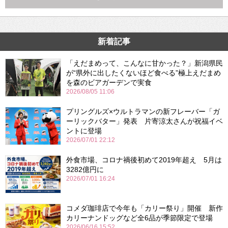
新着記事
「えだまめって、こんなに甘かった？」新潟県民
が“県外に出したくないほど食べる”極上えだまめ
を森のビアガーデンで実食
2026/08/05 11:06
プリングルズ×ウルトラマンの新フレーバー「ガ
ーリックバター」発表 片寄涼太さんが祝福イベ
ントに登場
2026/07/01 22:12
外食市場、コロナ禍後初めて2019年超え 5月は
3282億円に
2026/07/01 16:24
コメダ珈琲店で今年も「カリー祭り」開催 新作
カリーナンドッグなど全6品が季節限定で登場
2026/06/16 15:52