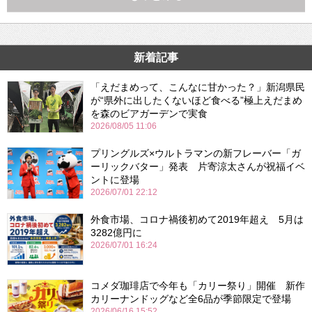
新着記事
「えだまめって、こんなに甘かった？」新潟県民
が“県外に出したくないほど食べる”極上えだまめ
を森のビアガーデンで実食
2026/08/05 11:06
プリングルズ×ウルトラマンの新フレーバー「ガ
ーリックバター」発表 片寄涼太さんが祝福イベ
ントに登場
2026/07/01 22:12
外食市場、コロナ禍後初めて2019年超え 5月は
3282億円に
2026/07/01 16:24
コメダ珈琲店で今年も「カリー祭り」開催 新作
カリーナンドッグなど全6品が季節限定で登場
2026/06/16 15:52