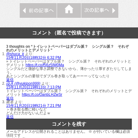
コメント（匿名で投稿できます）
3 thoughts on “トイレットペーパーはダブル派？ シングル派？ それぞ
れのメリットとデメリット”
@shuca_k
より:
15年11月20日18時32分 6:32 PM
» トイレットペーパーはダブル派？ シングル派？ それぞれのメリットと
デメリット
https://t.co/f56z5IW0Ma
シングルだと微妙な厚さ調整できないから、薄かったり厚すぎたりしてしま
う。
あとシングルの要領でダブル巻き取ってあーーーってなったり
返信
ゆき (@yukipon999)
より:
15年11月20日19時13分 7:13 PM
トイレットペーパーはダブル派？ シングル派？ それぞれのメリットとデ
メリット
https://t.co/OanbLHZwSr
返信
匿名
より:
15年11月20日19時21分 7:21 PM
＞巻き取る際に軽いなど
どんだけ力がないんだよｗ
返信
コメントを残す
メールアドレスが公開されることはありません。
※
が付いている欄は必須
項目です