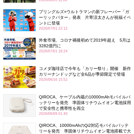
2026/08/05 11:06
プリングルズ×ウルトラマンの新フレーバー「ガ
ーリックバター」発表 片寄涼太さんが祝福イベ
ントに登場
2026/07/01 22:12
外食市場、コロナ禍後初めて2019年超え 5月は
3282億円に
2026/07/01 16:24
コメダ珈琲店で今年も「カリー祭り」開催 新作
カリーナンドッグなど全6品が季節限定で登場
2026/06/16 15:52
QIROCA、ケーブル内蔵の10000mAhモバイルバ
ッテリーを発売 準固体リチウムイオン電池採用
で安全性と携帯性を両立
2026/06/09 01:40
QIROCA、10000mAhのQi2対応モバイルバッテ
リーを発売 準固体リチウムイオン電池搭載で大