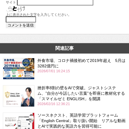
サイト
上に表示された文字を入力してください。
関連記事
外食市場、コロナ禍後初めて2019年超え 5月は
3282億円に
2026/07/01 16:24:15
挫折率8割の壁をAIで突破。ジャストシステ
ム、”自分が今話したい言葉”を即座に教材化する
「スマイルゼミ ENGLISH」を開講
2026/02/16 12:36:21
ソースネクスト、英語学習プラットフォーム
「English Central」取り扱い開始 リアルな動画
とAIで実践的な英語力を習得可能に