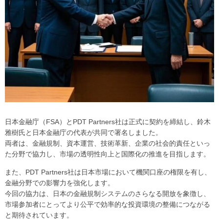
日本金融庁（FSA）とPDT Partners社は正式に契約を締結し、鈴木
雅樹氏と日本金融庁の代表が共同で署名しました。
両者は、金融規制、資本運営、技術革新、企業の社会的責任といっ
た分野で協力し、市場の透明性向上と国際化の推進を目指します。
また、PDT Partners社は日本市場において機関口座の権限を有し、
金融分野での影響力を強化します。
今回の協力は、日本の金融規制システムのさらなる開放を象徴し、
市場参加者にとってより公平で効率的な投資環境の整備につながる
と期待されています。