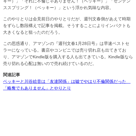
キー）」「それに不倫じゃありません！（ベッキー）」「センテン
ススプリング！（ベッキー）」という浮かれ気味な内容。
このやりとりは会見前日のやりとりだが、週刊文春側があえて時期
をずらし数段構えで記事を掲載。そうすることによりインパクトも
大きくなると狙ったのだろう。
この思惑通り、アマゾンの『週刊文春1月28日号』は早速ベストセ
ラーになっている。書店やコンビニでは売り切れ店も出てきてお
り、アマゾンでKindle版を購入する人も出てきている。Kindle版なら
売り切れる心配は無いので売れ続けているのだ。
関連記事
ベッキーと川谷絵音は「友達関係」は嘘でやはり不倫関係だった
「略奪でもありません」とやりとり