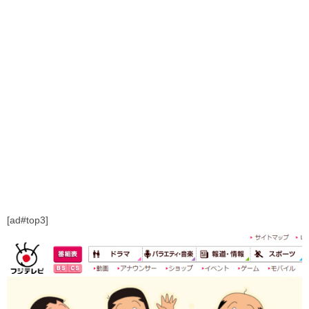
[ad#top3]