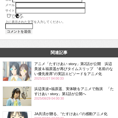
メール
サイト
上に表示された文字を入力してください。
関連記事
アニメ「たすけあい story」第2話が公開 浜辺
美波＆福原遥が再びタイムスリップ “名前のな
い優先座席”の実話エピソードをアニメ化
2025/11/27 04:00:33
浜辺美波×福原遥、実体験をアニメで熱演 「た
すけあい story」第1話が公開へ
2025/08/29 04:00:30
JA共済が贈る、“たすけあい”の感動アニメ化