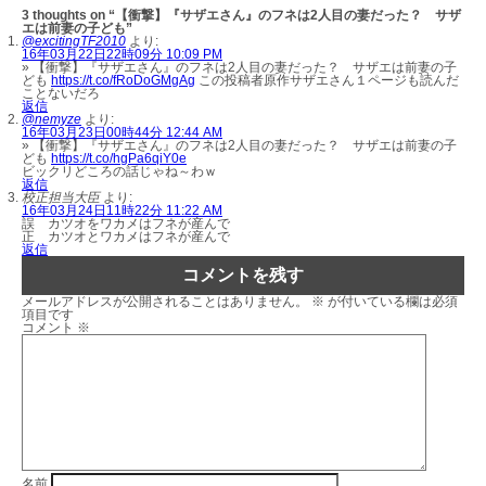
3 thoughts on “【衝撃】『サザエさん』のフネは2人目の妻だった？ サザ
エは前妻の子ども”
@excitingTF2010
より:
16年03月22日22時09分 10:09 PM
» 【衝撃】『サザエさん』のフネは2人目の妻だった？ サザエは前妻の子
ども
https://t.co/fRoDoGMgAg
この投稿者原作サザエさん１ページも読んだ
ことないだろ
返信
@nemyze
より:
16年03月23日00時44分 12:44 AM
» 【衝撃】『サザエさん』のフネは2人目の妻だった？ サザエは前妻の子
ども
https://t.co/hgPa6qiY0e
ビックリどころの話じゃね～わｗ
返信
校正担当大臣
より:
16年03月24日11時22分 11:22 AM
誤 カツオをワカメはフネが産んで
正 カツオとワカメはフネが産んで
返信
コメントを残す
メールアドレスが公開されることはありません。
※
が付いている欄は必須
項目です
コメント
※
名前