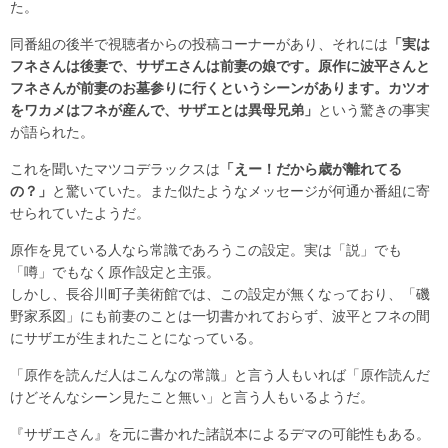
た。
同番組の後半で視聴者からの投稿コーナーがあり、それには
「実は
フネさんは後妻で、サザエさんは前妻の娘です。原作に波平さんと
フネさんが前妻のお墓参りに行くというシーンがあります。カツオ
をワカメはフネが産んで、サザエとは異母兄弟」
という驚きの事実
が語られた。
これを聞いたマツコデラックスは
「えー！だから歳が離れてる
の？」
と驚いていた。また似たようなメッセージが何通か番組に寄
せられていたようだ。
原作を見ている人なら常識であろうこの設定。実は「説」でも
「噂」でもなく原作設定と主張。
しかし、長谷川町子美術館では、この設定が無くなっており、「磯
野家系図」にも前妻のことは一切書かれておらず、波平とフネの間
にサザエが生まれたことになっている。
「原作を読んだ人はこんなの常識」と言う人もいれば「原作読んだ
けどそんなシーン見たこと無い」と言う人もいるようだ。
『サザエさん』を元に書かれた諸説本によるデマの可能性もある。