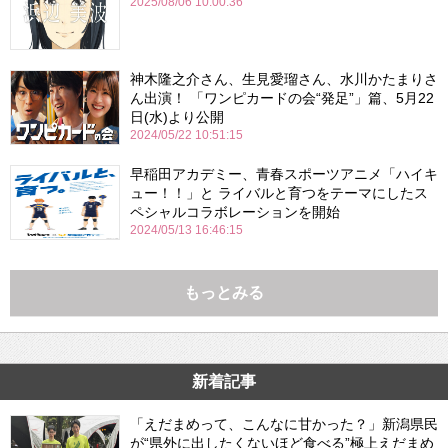
2025/08/06 10:00:36
神木隆之介さん、生見愛瑠さん、水川かたまりさ
ん出演！ 「ワンピカードの会“発足”」篇、5月22
日(水)より公開
2024/05/22 10:51:15
早稲田アカデミー、青春スポーツアニメ「ハイキ
ュー！！」と ライバルと育つをテーマにしたス
ペシャルコラボレーションを開始
2024/05/13 16:46:15
もっとみる
新着記事
「えだまめって、こんなに甘かった？」新潟県民
が“県外に出したくないほど食べる”極上えだまめ