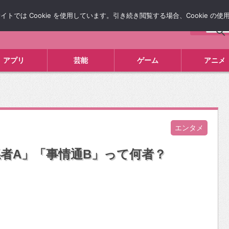
では Cookie を使用しています。引き続き閲覧する場合、Cookie の
について
広告掲載について
お問い合わせ
タレコミ
アプリ
芸能
ゲーム
アニメ
エンタメ
者A」「事情通B」って何者？