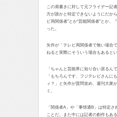
この肩書きに対して元フライデー記
方が誰かと特定できないようにだから
ビ局関係者”とか“芸能関係者”とか
った。
矢作が「テレビ局関係者で無い場合
ねると実際にそういう場合もあると
「ちゃんと芸能界に知り合い居るん
「もちろんです、フジテレビさんに
ィ？」と矢作が質問攻め、週刊大衆
ミ。
「関係者A」や「事情通B」は特定さ
ことだ。また中には記者の創作もあ