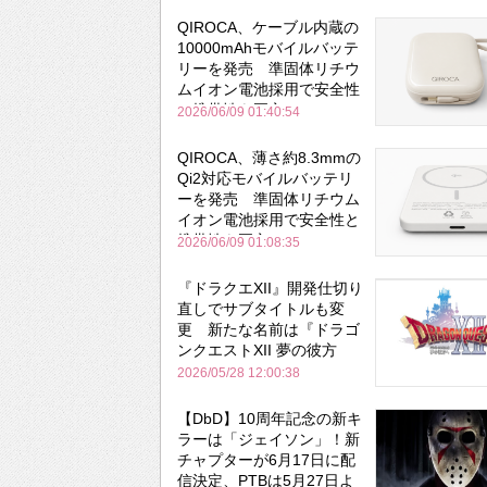
QIROCA、ケーブル内蔵の
10000mAhモバイルバッテ
リーを発売 準固体リチウ
ムイオン電池採用で安全性
と携帯性を両立
2026/06/09 01:40:54
QIROCA、薄さ約8.3mmの
Qi2対応モバイルバッテリ
ーを発売 準固体リチウム
イオン電池採用で安全性と
携帯性を両立
2026/06/09 01:08:35
『ドラクエXII』開発仕切り
直しでサブタイトルも変
更 新たな名前は『ドラゴ
ンクエストXII 夢の彼方
へ』
2026/05/28 12:00:38
【DbD】10周年記念の新キ
ラーは「ジェイソン」！新
チャプターが6月17日に配
信決定、PTBは5月27日よ