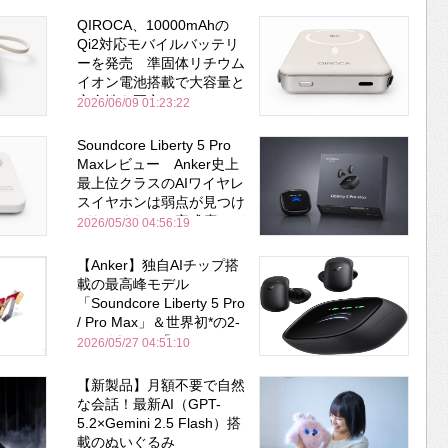
QIROCA、10000mAhの
Qi2対応モバイルバッテリ
ーを発売 準固体リチウム
イオン電池搭載で大容量と
安全性を両立
2026/06/09 01:23:22
Soundcore Liberty 5 Pro
Maxレビュー Anker史上
最上位クラスのAIワイヤレ
スイヤホンは弱点が見つけ
づらいくらいの完成度にび
2026/05/30 04:56:19
びった ノイキャン性能は
Bose並み
【Anker】独自AIチップ搭
載の最高峰モデル
「Soundcore Liberty 5 Pro
/ Pro Max」＆世界初*の2-
in-1イヤホン「AeroFit 2
2026/05/27 04:51:10
Pro」が同時一挙登場！
【新製品】月額不要で自然
な会話！最新AI（GPT-
5.2×Gemini 2.5 Flash）搭
載のぬいぐるみ