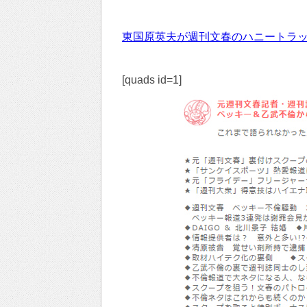
東国原英夫が週刊文春のハニートラ
[quads id=1]