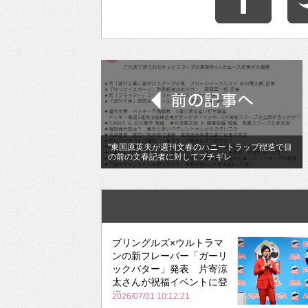
"東国原英夫が週刊文春のハニートラップ捏造で目
の前の文春記者に対してブチギレ
プリングルズ×ウルトラマ
ンの新フレーバー「ガーリ
ックバター」発表 片寄涼
太さんが祝福イベントに登
場
2026/07/01 10:12:21