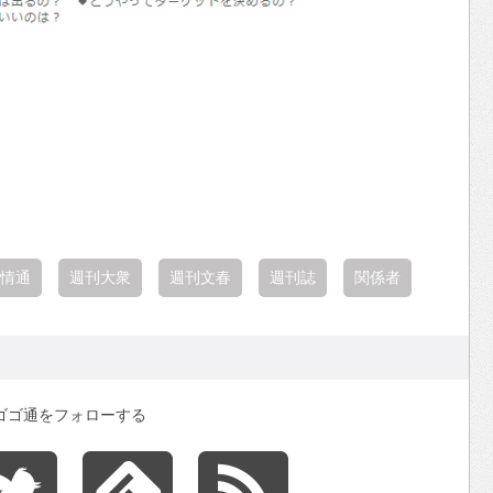
情通
週刊大衆
週刊文春
週刊誌
関係者
ゴゴ通をフォローする