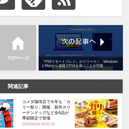
『PS4リモートプレイ』がリリース！ Windows
とMacから遠隔でPS4を遊ぶことが可能
関連記事
コメダ珈琲店で今年も「カ
リー祭り」開催 新作カリ
ーナンドッグなど全6品が
季節限定で登場
2026/06/16 03:52:30