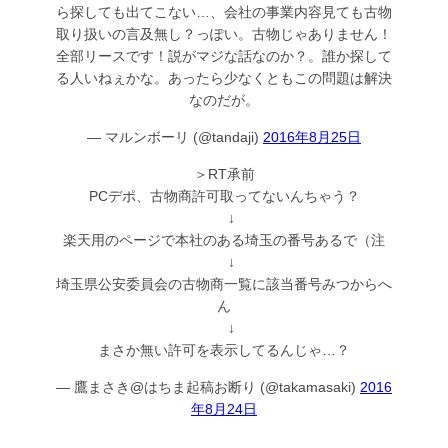
ら探しても出てこない…、会社の事業内容見ても古物
取り扱いの言及無し？っぽい。古物じゃありません！
全部リースです！説がマジな話なのか？。誰か探して
る人いねぇかな。あったら少なくともこの問題は解決
なのだが。
— マルンボーリ (@tandaji)
2016年8月25日
＞RT承前
PCデポ、古物商許可取ってないんちゃう？
↓
楽天用のページで本社のある埼玉の番号あるで（注
↓
埼玉県公安委員会の古物商一覧に該当番号みつからへ
ん
↓
まさか無い許可を表示してるんじゃ…？
— 鷹まさき@はちま起稿お断り (@takamasaki)
2016
年8月24日