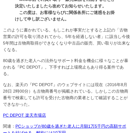
決定いたしましたら改めてお知らせいたします。
この度は、お客様ならびに関係各所にご迷惑をお掛
けして申し訳ございません。
このように書かれている。もしこれが事実だとすると上記の「古物
営業の許可を取り消されてから、5年を経過しない者」に該当し今後
5年間は古物商取得ができなくなり中古品の販売、買い取りが出来な
くなる。
80歳を過ぎた老人への法外なサポート料金を機会に様々なことが暴
かれる『PC DEPOT』。下手すれば上場廃止もあり得る案件であ
る。
なお、楽天の『PC DEPOT』のウェブサイトには現在（2016年8月
28日 2時00分）も古物商番号が掲載されている。しかしこの古物商
番号で検索しても許可を受けた古物商の業者として確認することが
できなかった。
PC DEPOT 楽天市場店
関連：
PCショップが80歳を過ぎた老人に月額1万5千円の高額サポ
ートを結ばせる 解約には10万円