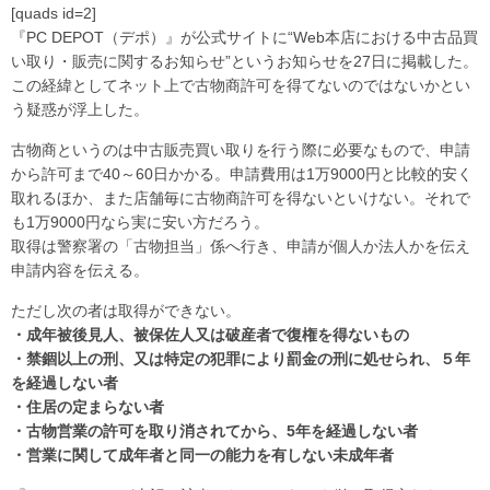
[quads id=2]
『PC DEPOT（デポ）』が公式サイトに“Web本店における中古品買
い取り・販売に関するお知らせ”というお知らせを27日に掲載した。
この経緯としてネット上で古物商許可を得てないのではないかとい
う疑惑が浮上した。
古物商というのは中古販売買い取りを行う際に必要なもので、申請
から許可まで40～60日かかる。申請費用は1万9000円と比較的安く
取れるほか、また店舗毎に古物商許可を得ないといけない。それで
も1万9000円なら実に安い方だろう。
取得は警察署の「古物担当」係へ行き、申請が個人か法人かを伝え
申請内容を伝える。
ただし次の者は取得ができない。
・成年被後見人、被保佐人又は破産者で復権を得ないもの
・禁錮以上の刑、又は特定の犯罪により罰金の刑に処せられ、５年
を経過しない者
・住居の定まらない者
・古物営業の許可を取り消されてから、5年を経過しない者
・営業に関して成年者と同一の能力を有しない未成年者