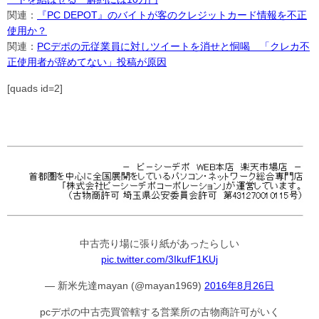
関連：
『PC DEPOT』のバイトが客のクレジットカード情報を不正
使用か？
関連：
PCデポの元従業員に対しツイートを消せと恫喝 「クレカ不
正使用者が辞めてない」投稿が原因
[quads id=2]
中古売り場に張り紙があったらしい
pic.twitter.com/3IkufF1KUj
— 新米先達mayan (@mayan1969)
2016年8月26日
pcデポの中古売買管轄する営業所の古物商許可がいく