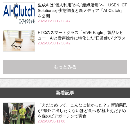
生成AIは“個人利用”から“組織活用”へ USEN ICT
Solutionsが実態調査と新メディア「AI-Clutch」
を公開
2026/06/08 17:08:47
HTCのスマートグラス「VIVE Eagle」製品レビ
ュー AIと音声操作に特化した“日常使い”グラス
2026/06/03 17:30:42
もっとみる
新着記事
「えだまめって、こんなに甘かった？」新潟県民
が“県外に出したくないほど食べる”極上えだまめ
を森のビアガーデンで実食
2026/08/05 11:06