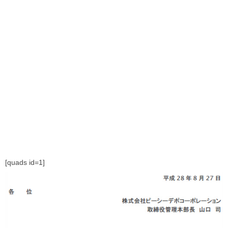
[quads id=1]