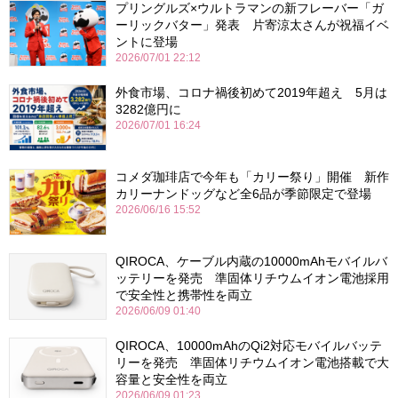
プリングルズ×ウルトラマンの新フレーバー「ガ
ーリックバター」発表 片寄涼太さんが祝福イベ
ントに登場
2026/07/01 22:12
外食市場、コロナ禍後初めて2019年超え 5月は
3282億円に
2026/07/01 16:24
コメダ珈琲店で今年も「カリー祭り」開催 新作
カリーナンドッグなど全6品が季節限定で登場
2026/06/16 15:52
QIROCA、ケーブル内蔵の10000mAhモバイルバ
ッテリーを発売 準固体リチウムイオン電池採用
で安全性と携帯性を両立
2026/06/09 01:40
QIROCA、10000mAhのQi2対応モバイルバッテ
リーを発売 準固体リチウムイオン電池搭載で大
容量と安全性を両立
2026/06/09 01:23