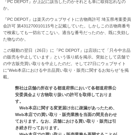
『PC DEPOT』が上記に該当したのかそれとも単に取得忘れなの
か。
『PC DEPOT』は楽天のウェブサイトに古物商許可 埼玉県考案委員
会許可 第431270010115号と記載していた。しかしこの古物商番号
で検索しても一切出てこない。適当な番号だったのか、既に失効し
た物なのか。
この騒動の翌日（26日）に『PC DEPOT』は店頭にて「只今中古品
の販売を中止しています」という張り紙を掲示。突如として店舗で
の中古販売買い取りを中止したのだ。そして27日にウェブサイト
に“Web本店における中古品買い取り・販売に関するお知らせ”を掲
載。
弊社は店舗の所在する都道府県において各都道府県公
安委員会より古物取り扱いの許可を取得しておりま
す。
Web本店に関する変更届け出に疎漏があったため、
Web本店での買い取り・販売業務を当面の間見合わせ
ております。なお、店舗における買い取り・販売は引
き続き行っております。
Web本店での買い取り・販売業務を再開することが