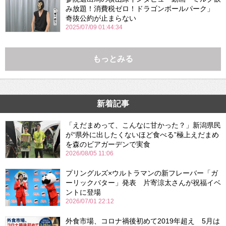
み放題！消費税ゼロ！ドラゴンボールパーク」
奇抜公約が止まらない
2025/07/09 01:44:34
もっとみる
新着記事
「えだまめって、こんなに甘かった？」新潟県民
が“県外に出したくないほど食べる”極上えだまめ
を森のビアガーデンで実食
2026/08/05 11:06
プリングルズ×ウルトラマンの新フレーバー「ガ
ーリックバター」発表 片寄涼太さんが祝福イベ
ントに登場
2026/07/01 22:12
外食市場、コロナ禍後初めて2019年超え 5月は