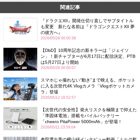
関連記事
『ドラクエXII』開発仕切り直しでサブタイトル
も変更 新たな名前は『ドラゴンクエストXII 夢
の彼方へ』
2026/05/28 00:00:38
【DbD】10周年記念の新キラーは「ジェイソ
ン」！新チャプターが6月17日に配信決定、PTB
は5月27日より開始
2026/05/26 00:00:07
スマホじゃ撮れない“動き”まで映える。ポケット
に入る次世代4K Vlogカメラ「Vlogポケットカメ
ラ」登場
2026/05/12 16:52:57
【次世代の安全性】発火リスクを極限まで抑えた
「準固体電池」搭載モバイルバッテリー
「cheero PitaPower 5000mAh」が登場！
2026/05/11 23:59:04
参院選出馬の横山緑インタビュー動画「ミルク飲