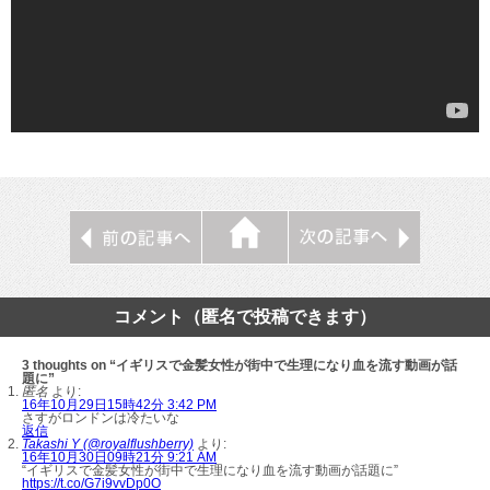
コメント（匿名で投稿できます）
3 thoughts on “イギリスで金髪女性が街中で生理になり血を流す動画が話
題に”
匿名
より:
16年10月29日15時42分 3:42 PM
さすがロンドンは冷たいな
返信
Takashi Y (@royalflushberry)
より:
16年10月30日09時21分 9:21 AM
“イギリスで金髪女性が街中で生理になり血を流す動画が話題に”
https://t.co/G7i9vvDp0O