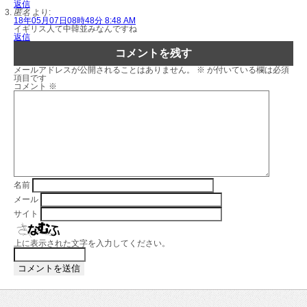
返信
匿名
より:
18年05月07日08時48分 8:48 AM
イギリス人て中韓並みなんですね
返信
コメントを残す
メールアドレスが公開されることはありません。
※
が付いている欄は必須
項目です
コメント
※
名前
メール
サイト
上に表示された文字を入力してください。