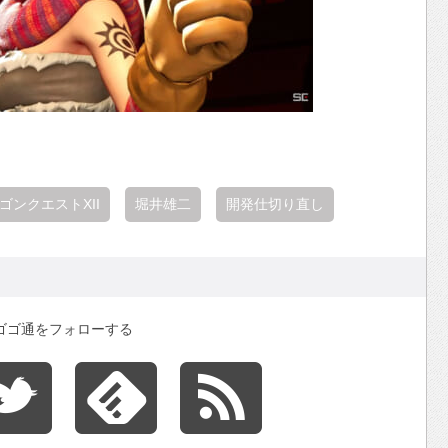
ゴンクエストXII
堀井雄二
開発仕切り直し
ゴゴ通をフォローする