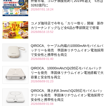
外食市場、コロナ禍後初めて2019年超え 5月は
3282億円に
2026/07/01 16:24
コメダ珈琲店で今年も「カリー祭り」開催 新作
カリーナンドッグなど全6品が季節限定で登場
2026/06/16 15:52
QIROCA、ケーブル内蔵の10000mAhモバイルバ
ッテリーを発売 準固体リチウムイオン電池採用
で安全性と携帯性を両立
2026/06/09 01:40
QIROCA、10000mAhのQi2対応モバイルバッテ
リーを発売 準固体リチウムイオン電池搭載で大
容量と安全性を両立
2026/06/09 01:23
QIROCA、薄さ約8.3mmのQi2対応モバイルバッ
テリーを発売 準固体リチウムイオン電池採用で
安全性と携帯性を両立
2026/06/09 01:08