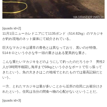
[quads id=2]
11月1日ニューカレドニアにて1135ポンド（514.82kg）のマカジキ
が釣れ現地のネット媒体にて紹介されている。
巨大なマカジキは通常の青色とは異なっており、黒いのが特徴。
514キロという小さな牛一頭の重さはある驚異的な重さ。
こんな重たいマカジキをどのようにして釣ったのだろうか？ 男性2
人が3時間半格闘し海岸まで58kgという小さなボートで引っ張って
きたという。魚の大きさはこの地域でとれたものでは最高記録だと
いう。
一方、とれたマカジキは量が多いことから近所の住民にお裾分けさ
れたという。住民は当分の間食べ物の心配がないということだ。
[quads id=3]