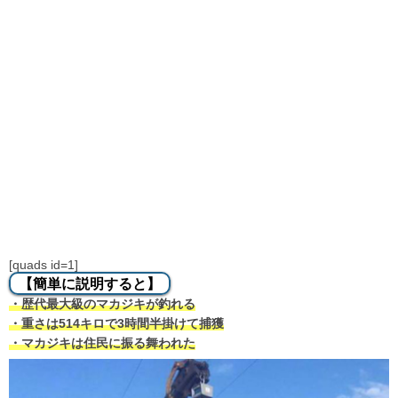
[quads id=1]
【簡単に説明すると】
・歴代最大級のマカジキが釣れる
・重さは514キロで3時間半掛けて捕獲
・マカジキは住民に振る舞われた