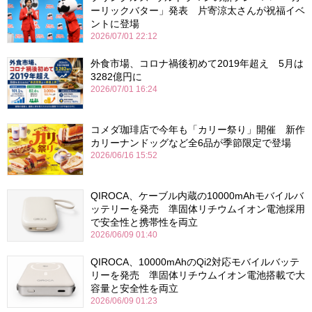
ーリックバター」発表 片寄涼太さんが祝福イベ
ントに登場
2026/07/01 22:12
外食市場、コロナ禍後初めて2019年超え 5月は
3282億円に
2026/07/01 16:24
コメダ珈琲店で今年も「カリー祭り」開催 新作
カリーナンドッグなど全6品が季節限定で登場
2026/06/16 15:52
QIROCA、ケーブル内蔵の10000mAhモバイルバ
ッテリーを発売 準固体リチウムイオン電池採用
で安全性と携帯性を両立
2026/06/09 01:40
QIROCA、10000mAhのQi2対応モバイルバッテ
リーを発売 準固体リチウムイオン電池搭載で大
容量と安全性を両立
2026/06/09 01:23