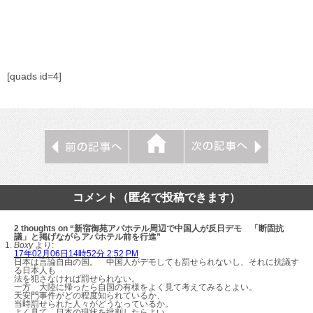
[quads id=4]
コメント（匿名で投稿できます）
2 thoughts on “新宿御苑アパホテル周辺で中国人が反日デモ 「断固抗
議」と掲げながらアパホテル前を行進”
Boxy
より:
17年02月06日14時52分 2:52 PM
日本は言論自由の国。 中国人がデモしても罰せられないし、それに抗議す
る日本人も
法を犯さなければ罰せられない。
一方 大陸に帰ったら自国の有様をよく見て考えてみるとよい。
天安門事件がどの程度知られているか、
当時罰せられた人々がどうなっているか。
よく見て 日本の現状を批判したらよい。