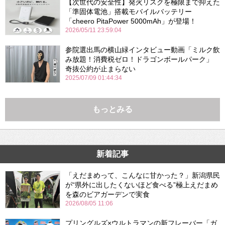
【次世代の安全性】発火リスクを極限まで抑えた
「準固体電池」搭載モバイルバッテリー
「cheero PitaPower 5000mAh」が登場！
2026/05/11 23:59:04
参院選出馬の横山緑インタビュー動画「ミルク飲
み放題！消費税ゼロ！ドラゴンボールパーク」
奇抜公約が止まらない
2025/07/09 01:44:34
もっとみる
新着記事
「えだまめって、こんなに甘かった？」新潟県民
が“県外に出したくないほど食べる”極上えだまめ
を森のビアガーデンで実食
2026/08/05 11:06
プリングルズ×ウルトラマンの新フレーバー「ガ