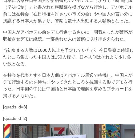
日本に居る在日中国人が新宿御苑アパホテルに向かって「断固抗議
（坚决抵制）」と書かれた横断幕を掲げながら行進し。アパホテル
前には在特会（在日特権を許さない市民の会）や中国人の言い分に
抗議する日本人が集まり、警察も数十人出動する大騒動となった。
中国人がアパホテル前をデモ行進するさいに一悶着あったが警察が
収拾させデモは継続。一部暴れた人は警察に取り押さえられた。
当初集まる人数は1000人以上を予定していたが、今日警察に確認し
たところ集まった中国人は150人程で、日本人側はそれより少し多
い数となる。
在特会を代表とする日本人側はアパホテル周辺で待機し、中国人が
デモ行進するのを待ち、やってきたところを抗議する形でデモを行
った。日本側の中には中国語と日本語で理解を求めるプラカードを
掲げる人もいた。
[quads id=3]
[quads id=2]