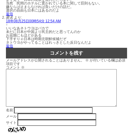
当然 民間のホテルに置かれている本に関して罰則もない。
嫌ならば止まらなければ良いだけの話だ。
選択の自由も日本にはあるのだよ
返信
匿名
より:
18年08月25日00時54分 12:54 AM
↑
いいなあネトウヨはバカで
未だに日本が中国より民主的だと思ってんのか
お花畑にもほどがある
下手すりゃ日本は時期北朝鮮候補だぞ
ネトウヨがやってることはれっきとした反日なんだよ
返信
コメントを残す
メールアドレスが公開されることはありません。
※
が付いている欄は必須
項目です
コメント
※
名前
メール
サイト