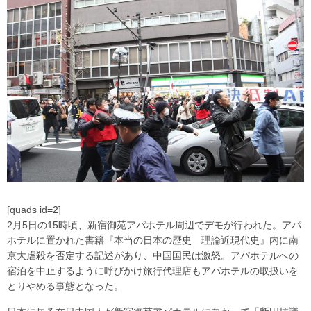
[quads id=2]
2月5日の15時頃、新宿御苑アパホテル周辺でデモが行われた。アパ
ホテルに置かれた書籍『本当の日本の歴史 理論近現代史』内に南
京大虐殺を否定する記述があり、中国国民は激怒。アパホテルへの
宿泊を中止するように呼びかけ旅行代理店もアパホテルの取扱いを
とりやめる事態となった。