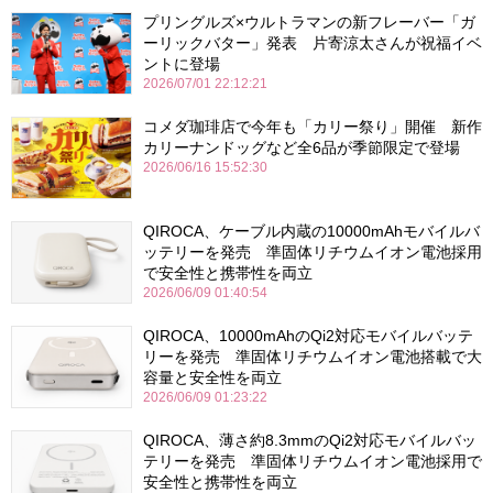
プリングルズ×ウルトラマンの新フレーバー「ガ
ーリックバター」発表 片寄涼太さんが祝福イベ
ントに登場
2026/07/01 22:12:21
コメダ珈琲店で今年も「カリー祭り」開催 新作
カリーナンドッグなど全6品が季節限定で登場
2026/06/16 15:52:30
QIROCA、ケーブル内蔵の10000mAhモバイルバ
ッテリーを発売 準固体リチウムイオン電池採用
で安全性と携帯性を両立
2026/06/09 01:40:54
QIROCA、10000mAhのQi2対応モバイルバッテ
リーを発売 準固体リチウムイオン電池搭載で大
容量と安全性を両立
2026/06/09 01:23:22
QIROCA、薄さ約8.3mmのQi2対応モバイルバッ
テリーを発売 準固体リチウムイオン電池採用で
安全性と携帯性を両立