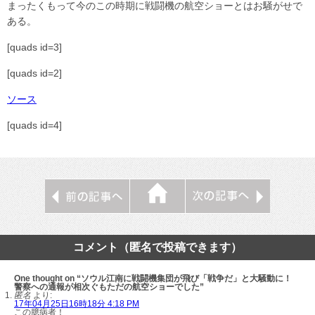
まったくもって今のこの時期に戦闘機の航空ショーとはお騒がせで
ある。
[quads id=3]
[quads id=2]
ソース
[quads id=4]
コメント（匿名で投稿できます）
One thought on “ソウル江南に戦闘機集団が飛び「戦争だ」と大騒動に！
警察への通報が相次ぐもただの航空ショーでした”
匿名
より:
17年04月25日16時18分 4:18 PM
この臆病者！