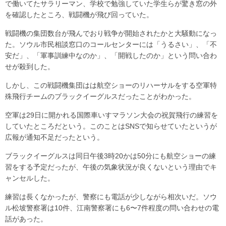
で働いてたサラリーマン、学校で勉強していた学生らが驚き窓の外
を確認したところ、戦闘機が飛び回っていた。
戦闘機の集団数台が飛んでおり戦争が開始されたかと大騒動になっ
た。ソウル市民相談窓口のコールセンターには「うるさい」、「不
安だ」、「軍事訓練中なのか」、「開戦したのか」という問い合わ
せが殺到した。
しかし、この戦闘機集団はは航空ショーのリハーサルをする空軍特
殊飛行チームのブラックイーグルスだったことがわかった。
空軍は29日に開かれる国際車いすマラソン大会の祝賀飛行の練習を
していたところだという。このことはSNSで知らせていたというが
広報が通知不足だったという。
ブラックイーグルスは同日午後3時20かは50分にも航空ショーの練
習をする予定だったが、午後の気象状況が良くないという理由でキ
ャンセルした。
練習は長くなかったが、警察にも電話が少しながら相次いだ。ソウ
ル松坡警察署は10件、江南警察署にも6〜7件程度の問い合わせの電
話があった。