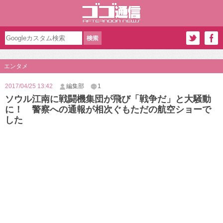
エンタメ
2017/04/25 13:42
編集部
1
ソウル江南に戦闘機集団が飛び「戦争だ」と大騒動
に！ 警察への通報が相次ぐもただの航空ショーで
した