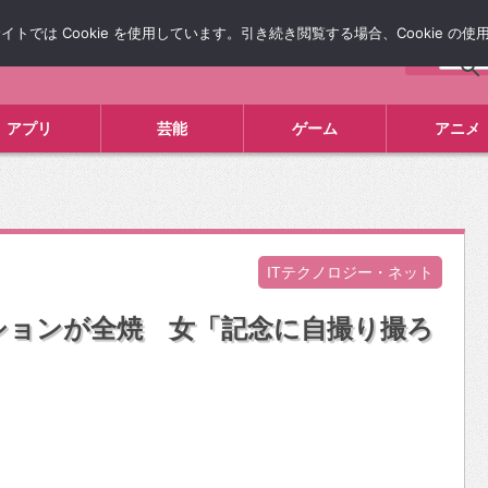
では Cookie を使用しています。引き続き閲覧する場合、Cookie の
について
広告掲載について
お問い合わせ
タレコミ
アプリ
芸能
ゲーム
アニメ
ITテクノロジー・ネット
ションが全焼 女「記念に自撮り撮ろ