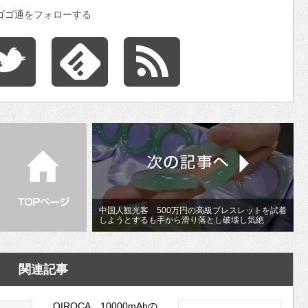
ゴゴ通をフォローする
中国人観光客 500万円の高級ブレスレットを試着
しようとするも手から滑り落とし破壊し気絶
関連記事
QIROCA、10000mAhの