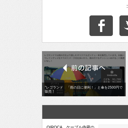
"レゴランド 「雨の日に便利！」と傘を2500円で
販売！
QIROCA、ケーブル内蔵の