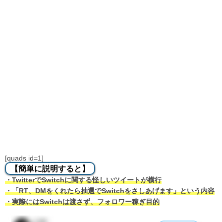
[quads id=1]
【簡単に説明すると】
・TwitterでSwitchに関する怪しいツイートが横行
・「RT、DMをくれたら抽選でSwitchをさしあげます」という内容
・実際にはSwitchは渡さず、フォロワー稼ぎ目的