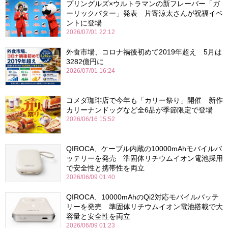
プリングルズ×ウルトラマンの新フレーバー「ガ
ーリックバター」発表 片寄涼太さんが祝福イベ
ントに登場
2026/07/01 22:12
外食市場、コロナ禍後初めて2019年超え 5月は
3282億円に
2026/07/01 16:24
コメダ珈琲店で今年も「カリー祭り」開催 新作
カリーナンドッグなど全6品が季節限定で登場
2026/06/16 15:52
QIROCA、ケーブル内蔵の10000mAhモバイルバ
ッテリーを発売 準固体リチウムイオン電池採用
で安全性と携帯性を両立
2026/06/09 01:40
QIROCA、10000mAhのQi2対応モバイルバッテ
リーを発売 準固体リチウムイオン電池搭載で大
容量と安全性を両立
2026/06/09 01:23