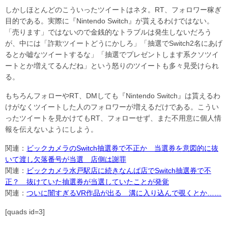
しかしほとんどのこういったツイートはネタ。RT、フォロワー稼ぎ
目的である。実際に『Nintendo Switch』が貰えるわけではない。
「売ります」ではないので金銭的なトラブルは発生しないだろう
が、中には「詐欺ツイートどうにかしろ」「抽選でSwitch2名にあげ
るとか嘘なツイートするな」「抽選でプレゼントします系クソツイ
ートとか増えてるんだね」という怒りのツイートも多々見受けられ
る。
もちろんフォローやRT、DMしても『Nintendo Switch』は貰えるわ
けがなくツイートした人のフォロワーが増えるだけである。こうい
ったツイートを見かけてもRT、フォローせず、また不用意に個人情
報を伝えないようにしよう。
関連：
ビックカメラのSwitch抽選券で不正か 当選券を意図的に抜
いて渡し欠落番号が当選 店側は謝罪
関連：
ビックカメラ水戸駅店に続きなんば店でSwitch抽選券で不
正？ 抜けていた抽選券が当選していたことが発覚
関連：
ついに闇すぎるVR作品が出る 溝に入り込んで覗くとか……
[quads id=3]