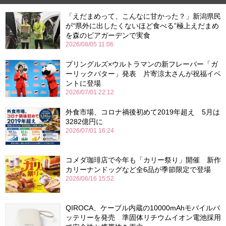
「えだまめって、こんなに甘かった？」新潟県民
が“県外に出したくないほど食べる”極上えだまめ
を森のビアガーデンで実食
2026/08/05 11:06
プリングルズ×ウルトラマンの新フレーバー「ガ
ーリックバター」発表 片寄涼太さんが祝福イベ
ントに登場
2026/07/01 22:12
外食市場、コロナ禍後初めて2019年超え 5月は
3282億円に
2026/07/01 16:24
コメダ珈琲店で今年も「カリー祭り」開催 新作
カリーナンドッグなど全6品が季節限定で登場
2026/06/16 15:52
QIROCA、ケーブル内蔵の10000mAhモバイルバ
ッテリーを発売 準固体リチウムイオン電池採用