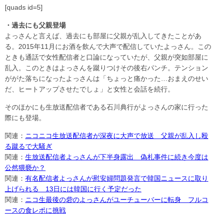
[quads id=5]
・過去にも父親登場
よっさんと言えば、過去にも部屋に父親が乱入してきたことがあ
る。2015年11月にお酒を飲んで大声で配信していたよっさん。この
ときも通話で女性配信者と口論になっていたが、父親が突如部屋に
乱入。このときはよっさんを蹴りつけその後右パンチ。テンション
ががた落ちになったよっさんは「ちょっと痛かった…おまえのせい
だ、ヒートアップさせたでしょ」と女性と会話を続行。
そのほかにも生放送配信者である石川典行がよっさんの家に行った
際にも登場。
関連：
ニコニコ生放送配信者が深夜に大声で放送 父親が乱入し殴
る蹴るで大騒ぎ
関連：
生放送配信者よっさんが下半身露出 偽札事件に続き今度は
公然猥褻か？
関連：
有名配信者よっさんが慰安婦問題発言で韓国ニュースに取り
上げられる 13日には韓国に行く予定だった
関連：
ニコ生最後の砦のよっさんがユーチューバーに転身 フルコ
ースの食レポに挑戦