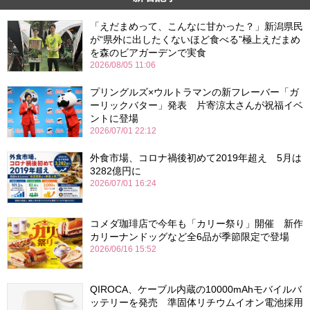
「えだまめって、こんなに甘かった？」新潟県民
が“県外に出したくないほど食べる”極上えだまめ
を森のビアガーデンで実食
2026/08/05 11:06
プリングルズ×ウルトラマンの新フレーバー「ガ
ーリックバター」発表 片寄涼太さんが祝福イベ
ントに登場
2026/07/01 22:12
外食市場、コロナ禍後初めて2019年超え 5月は
3282億円に
2026/07/01 16:24
コメダ珈琲店で今年も「カリー祭り」開催 新作
カリーナンドッグなど全6品が季節限定で登場
2026/06/16 15:52
QIROCA、ケーブル内蔵の10000mAhモバイルバ
ッテリーを発売 準固体リチウムイオン電池採用