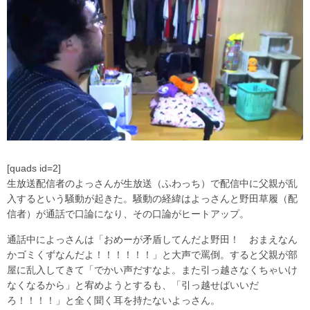
[quads id=2]
生放送配信者のよっさんが生放送（ふわっち）で配信中に父親が乱
入するという騒動が起きた。騒動の経緯はよっさんと野田草履（配
信者）が通話で口論になり、その口論がヒートアップ。
通話中によっさんは「おめーが矛盾してんだよ野田！ おまえなん
かゴミくずなんだよ！！！！！！」と大声で罵倒。すると父親が部
屋に乱入してきて「でかい声だすなよ。また引っ越さなくちゃいけ
なくなるから」と宥めようとするも、「引っ越せばいいだ
ろ！！！！」と全く聞く耳を持たないよっさん。