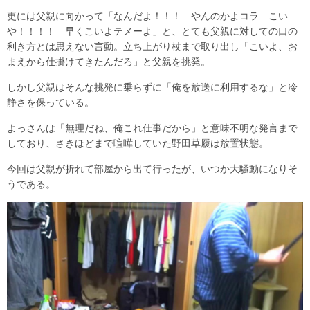
更には父親に向かって「なんだよ！！！ やんのかよコラ こい
や！！！！ 早くこいよテメーよ」と、とても父親に対しての口の
利き方とは思えない言動。立ち上がり杖まで取り出し「こいよ、お
まえから仕掛けてきたんだろ」と父親を挑発。
しかし父親はそんな挑発に乗らずに「俺を放送に利用するな」と冷
静さを保っている。
よっさんは「無理だね、俺これ仕事だから」と意味不明な発言まで
しており、さきほどまで喧嘩していた野田草履は放置状態。
今回は父親が折れて部屋から出て行ったが、いつか大騒動になりそ
うである。