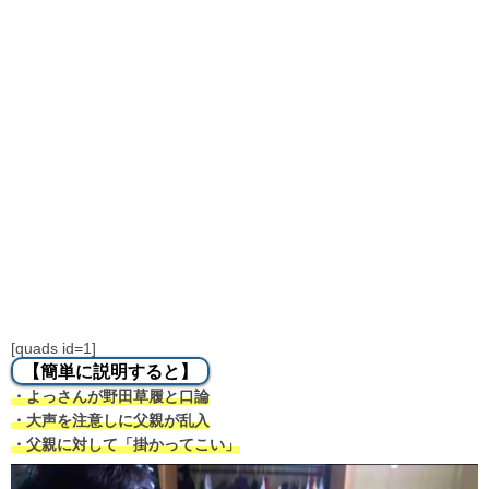
[quads id=1]
【簡単に説明すると】
・よっさんが野田草履と口論
・大声を注意しに父親が乱入
・父親に対して「掛かってこい」