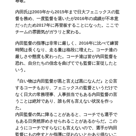
尊敬。
内田氏は2003年から2015年まで日大フェニックスの監
督を務め、一度監督を退いたが2016年の成績が不本意
だったため2017年に再登板することになった。ここで
チームの雰囲気がガラリと変わる。
内田監督の指導は非常に厳しく、2016年に比べて練習
時間は長くなり、走る量は格段に増えた。コーチ達の
厳しさや態度も変わった。コーチ達は皆が内田監督を
恐れ、自分たちの信念を曲げてでも監督に盲従したと
いう。
『白い物は内田監督が黒と言えば黒になんだ』と公言
するコーチもおり、フェニックスの監督というだけで
なく日大の常務理事、人事担当でもある内田監督の言
うことは絶対であり、誰も何も言えない状況を作っ
た。
内田監督の気に障ることがあると、コーチでも選手で
もある日突然辞めさせられることがあるからだ。この
ようにコーチですらなにも言えないので、選手が内田
監督にもの申すとか指導に従わないとかあり得ないこ