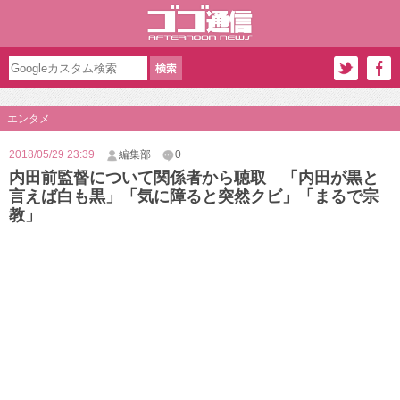
エンタメ
2018/05/29 23:39
編集部
0
内田前監督について関係者から聴取 「内田が黒と
言えば白も黒」「気に障ると突然クビ」「まるで宗
教」