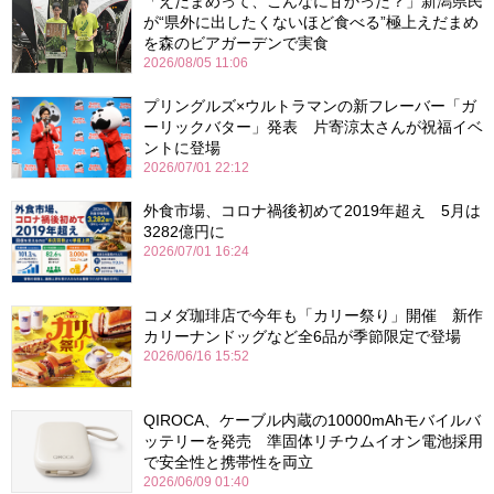
「えだまめって、こんなに甘かった？」新潟県民
が“県外に出したくないほど食べる”極上えだまめ
を森のビアガーデンで実食
2026/08/05 11:06
プリングルズ×ウルトラマンの新フレーバー「ガ
ーリックバター」発表 片寄涼太さんが祝福イベ
ントに登場
2026/07/01 22:12
外食市場、コロナ禍後初めて2019年超え 5月は
3282億円に
2026/07/01 16:24
コメダ珈琲店で今年も「カリー祭り」開催 新作
カリーナンドッグなど全6品が季節限定で登場
2026/06/16 15:52
QIROCA、ケーブル内蔵の10000mAhモバイルバ
ッテリーを発売 準固体リチウムイオン電池採用
で安全性と携帯性を両立
2026/06/09 01:40