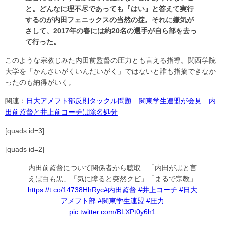
と。どんなに理不尽であっても『はい』と答えて実行
するのが内田フェニックスの当然の掟。それに嫌気が
さして、2017年の春には約20名の選手が自ら部を去っ
て行った。
このような宗教じみた内田前監督の圧力とも言える指導。関西学院
大学を「かんさいがくいんだいがく」ではないと誰も指摘できなか
ったのも納得がいく。
関連：
日大アメフト部反則タックル問題 関東学生連盟が会見 内
田前監督と井上前コーチは除名処分
[quads id=3]
[quads id=2]
内田前監督について関係者から聴取 「内田が黒と言
えば白も黒」「気に障ると突然クビ」「まるで宗教」
https://t.co/14738HhRyc
#内田監督
#井上コーチ
#日大
アメフト部
#関東学生連盟
#圧力
pic.twitter.com/BLXPt0y6h1