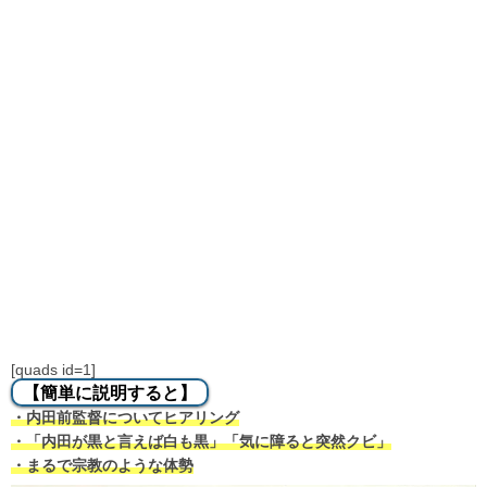
[quads id=1]
【簡単に説明すると】
・内田前監督についてヒアリング
・「内田が黒と言えば白も黒」「気に障ると突然クビ」
・まるで宗教のような体勢