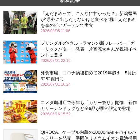
新着記事
「えだまめって、こんなに甘かった？」新潟県民
が“県外に出したくないほど食べる”極上えだまめ
を森のビアガーデンで実食
2026/08/05 11:06
プリングルズ×ウルトラマンの新フレーバー「ガ
ーリックバター」発表 片寄涼太さんが祝福イベ
ントに登場
2026/07/01 22:12
外食市場、コロナ禍後初めて2019年超え 5月は
3282億円に
2026/07/01 16:24
コメダ珈琲店で今年も「カリー祭り」開催 新作
カリーナンドッグなど全6品が季節限定で登場
2026/06/16 15:52
QIROCA、ケーブル内蔵の10000mAhモバイルバ
ッテリーを発売 準固体リチウムイオン電池採用