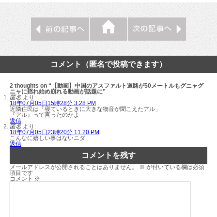
コメント（匿名で投稿できます）
2 thoughts on “【動画】中国のアスファルト道路が50メートルもグニャグ
ニャに揺れ始め崩れる動画が話題に”
匿名
より:
18年07月05日15時28分 3:28 PM
近隣住民は「寝ているときに大きな物音が聞こえたアル」
『アル』って言ったのかよ
返信
匿名
より:
18年07月05日23時20分 11:20 PM
こんなに嬉しい事はないニダ
返信
コメントを残す
メールアドレスが公開されることはありません。
※
が付いている欄は必須
項目です
コメント
※