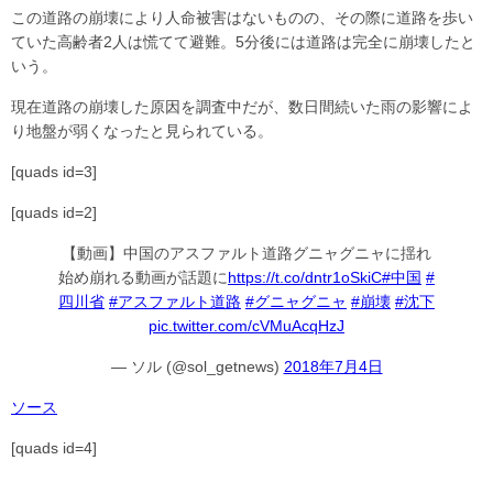
この道路の崩壊により人命被害はないものの、その際に道路を歩い
ていた高齢者2人は慌てて避難。5分後には道路は完全に崩壊したと
いう。
現在道路の崩壊した原因を調査中だが、数日間続いた雨の影響によ
り地盤が弱くなったと見られている。
[quads id=3]
[quads id=2]
【動画】中国のアスファルト道路グニャグニャに揺れ
始め崩れる動画が話題に
https://t.co/dntr1oSkiC
#中国
#
四川省
#アスファルト道路
#グニャグニャ
#崩壊
#沈下
pic.twitter.com/cVMuAcqHzJ
— ソル (@sol_getnews)
2018年7月4日
ソース
[quads id=4]