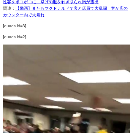
性客をボコボコに 挙げ句服を剥ぎ取られ胸が露出
関連：
【動画】またもマクドナルドで客と店員で大乱闘 客が店の
カウンター内で大暴れ
[quads id=3]
[quads id=2]