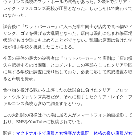
ヴァリンズ高校のフットボールの試合があった。28対6でクリア・
レイク・ファルコンズ高校が圧勝となった。しかしそれで終わりで
はなかった。
試合後に『ワットバーガー』に入った学生同士が店内で食べ物やド
リンク、ゴミを投げる大乱闘となった。店内は混乱に包まれ修羅場
状態でもはや誰にも止めることができない。乱闘の原因は負けた学
校が相手学校を挑発したことによる。
今回の事件の最大の被害者は『ワットバーガー』で店側は「店の損
失を把握するのは困難」とコメント。この事態をしったクリア学区
に属する学校は調査に乗り出しており、必要に応じて懲戒措置を取
ると声明を発表。
食べ物を投げる戦いを主導したのは試合に負けたクリア・ブロッ
ク・ウルヴァリンズ高校だが、それに相手したクリア・レイク・フ
ァルコンズ高校も含めて調査するという。
この大乱闘の模様はその場に居る人がスマートフォン動画撮影して
おり、SNSやYouTubeに投稿されている。
関連：
マクドナルドで店員と女性客が大乱闘 体格の良い店員が女