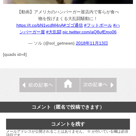
【動画】アメリカのハンバーガー屋店内で客らが食べ
物を投げまくる大乱闘騒動に！
https://t.co/bN1vcdM4nA
#ゴゴ通信
#フットボール
#ハ
ンバーガー屋
#大乱闘
pic.twitter.com/aQ8ufEmo06
— ソル (@sol_getnews)
2018年11月13日
[quads id=4]
コメント（匿名で投稿できます）
コメントを残す
メールアドレスが公開されることはありません。
※
が付いている欄は必須
項目です