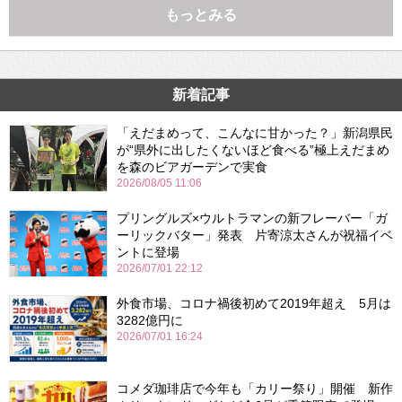
もっとみる
新着記事
「えだまめって、こんなに甘かった？」新潟県民
が“県外に出したくないほど食べる”極上えだまめ
を森のビアガーデンで実食
2026/08/05 11:06
プリングルズ×ウルトラマンの新フレーバー「ガ
ーリックバター」発表 片寄涼太さんが祝福イベ
ントに登場
2026/07/01 22:12
外食市場、コロナ禍後初めて2019年超え 5月は
3282億円に
2026/07/01 16:24
コメダ珈琲店で今年も「カリー祭り」開催 新作