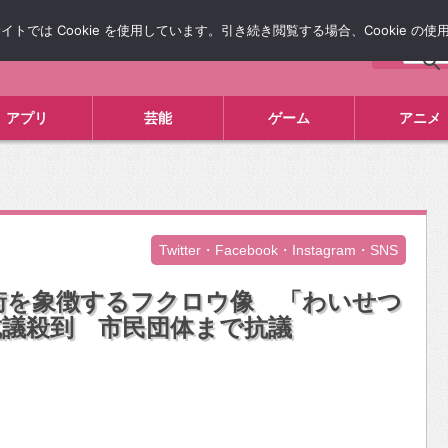
では Cookie を使用しています。引き続き閲覧する場合、Cookie の
について
広告掲載について
お問い合わせ
タレコミ
アプリ
芸能
ゲーム
アニメ
Twitter・Facebook・Instagram・SNS
街を象徴するフクロウ像 「わいせつ
抗議殺到 市民団体まで抗議