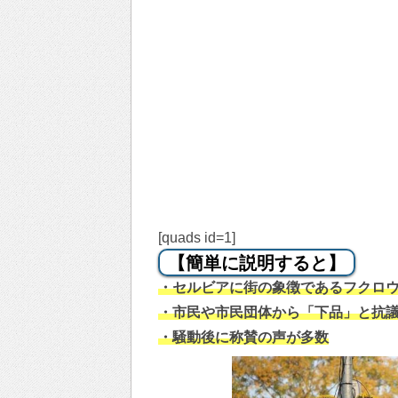
[quads id=1]
【簡単に説明すると】
・セルビアに街の象徴であるフクロ
・市民や市民団体から「下品」と抗
・騒動後に称賛の声が多数