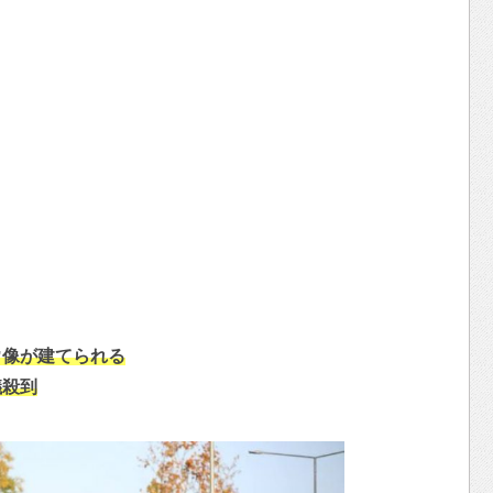
ウ像が建てられる
議殺到