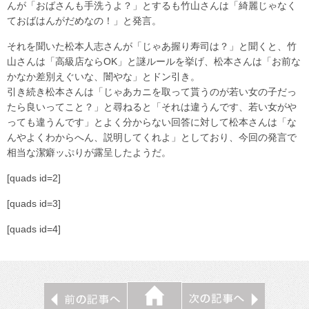
んが「おばさんも手洗うよ？」とするも竹山さんは「綺麗じゃなく
ておばはんがだめなの！」と発言。
それを聞いた松本人志さんが「じゃあ握り寿司は？」と聞くと、竹
山さんは「高級店ならOK」と謎ルールを挙げ、松本さんは「お前な
かなか差別えぐいな、闇やな」とドン引き。
引き続き松本さんは「じゃあカニを取って貰うのが若い女の子だっ
たら良いってこと？」と尋ねると「それは違うんです、若い女がや
っても違うんです」とよく分からない回答に対して松本さんは「な
んやよくわからへん、説明してくれよ」としており、今回の発言で
相当な潔癖ッぷりが露呈したようだ。
[quads id=2]
[quads id=3]
[quads id=4]