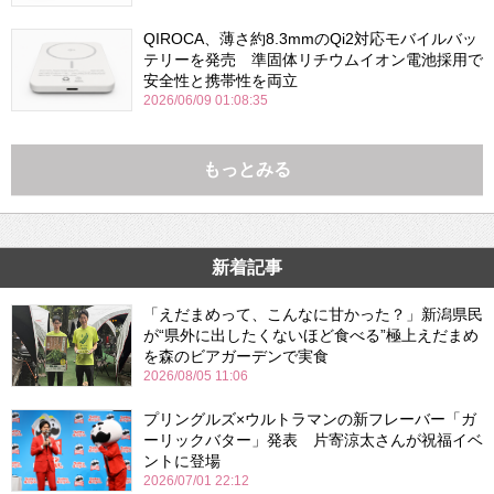
QIROCA、薄さ約8.3mmのQi2対応モバイルバッ
テリーを発売 準固体リチウムイオン電池採用で
安全性と携帯性を両立
2026/06/09 01:08:35
もっとみる
新着記事
「えだまめって、こんなに甘かった？」新潟県民
が“県外に出したくないほど食べる”極上えだまめ
を森のビアガーデンで実食
2026/08/05 11:06
プリングルズ×ウルトラマンの新フレーバー「ガ
ーリックバター」発表 片寄涼太さんが祝福イベ
ントに登場
2026/07/01 22:12