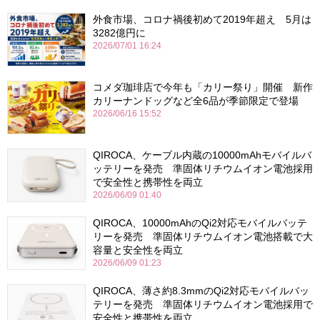
外食市場、コロナ禍後初めて2019年超え 5月は
3282億円に
2026/07/01 16:24
コメダ珈琲店で今年も「カリー祭り」開催 新作
カリーナンドッグなど全6品が季節限定で登場
2026/06/16 15:52
QIROCA、ケーブル内蔵の10000mAhモバイルバ
ッテリーを発売 準固体リチウムイオン電池採用
で安全性と携帯性を両立
2026/06/09 01:40
QIROCA、10000mAhのQi2対応モバイルバッテ
リーを発売 準固体リチウムイオン電池搭載で大
容量と安全性を両立
2026/06/09 01:23
QIROCA、薄さ約8.3mmのQi2対応モバイルバッ
テリーを発売 準固体リチウムイオン電池採用で
安全性と携帯性を両立