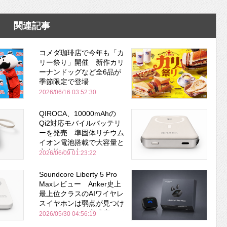
関連記事
コメダ珈琲店で今年も「カ
リー祭り」開催 新作カリ
ーナンドッグなど全6品が
季節限定で登場
2026/06/16 03:52:30
QIROCA、10000mAhの
Qi2対応モバイルバッテリ
ーを発売 準固体リチウム
イオン電池搭載で大容量と
安全性を両立
2026/06/09 01:23:22
Soundcore Liberty 5 Pro
Maxレビュー Anker史上
最上位クラスのAIワイヤレ
スイヤホンは弱点が見つけ
づらいくらいの完成度にび
2026/05/30 04:56:19
びった ノイキャン性能は