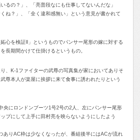
亮いるの？」、「亮普段なにも仕事してないんだな」
なくね？」、「全く違和感無い」という意見が書かれて
妬心を検証II」というものでパンサー尾形の嫁に対する
リを長期間かけて仕掛けるというもの。
り、K-1ファイターの武尊の写真集が家においてありそ
た武尊本人が楽屋に挨拶に来て食事に誘われたりという
中央にロンドンブーツ1号2号の2人、左にパンサー尾形
アップにして上手に田村亮を映らないようにしたよう
つありAC枠は少なくなったが、番組後半にはACが流れ