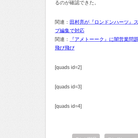
るのが確認できた。
関連：
田村亮が『ロンドンハーツ』
プ編集で対応
関連：
『アメトーーク』に闇営業問
飛び飛び
[quads id=2]
[quads id=3]
[quads id=4]