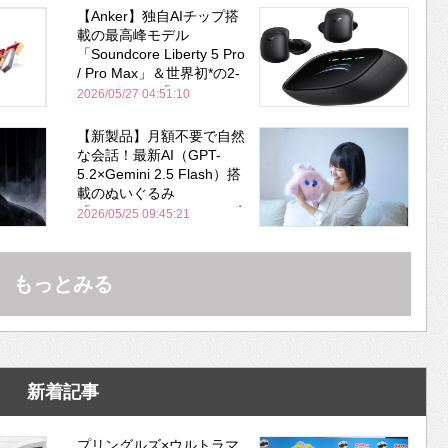
Bose並み
【Anker】独自AIチップ搭
載の最高峰モデル
「Soundcore Liberty 5 Pro
/ Pro Max」＆世界初*の2-
in-1イヤホン「AeroFit 2
2026/05/27 04:51:10
Pro」が同時一挙登場！
【新製品】月額不要で自然
な会話！最新AI（GPT-
5.2×Gemini 2.5 Flash）搭
載のぬいぐるみ
「KOTTI」、Makuakeで先
2026/05/25 09:45:21
行販売開始
もっとみる
新着記事
プリングルズ×ウルトラマ