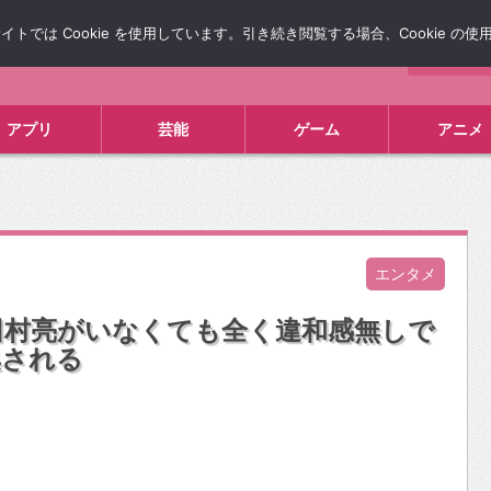
では Cookie を使用しています。引き続き閲覧する場合、Cookie の
について
広告掲載について
お問い合わせ
タレコミ
アプリ
芸能
ゲーム
アニメ
エンタメ
田村亮がいなくても全く違和感無しで
集される