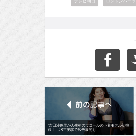
テレビ朝日
ロンドンハーツ
"吉田沙保里が人生初のワコールの下着モデル初挑
戦！ JR主要駅で広告展開も