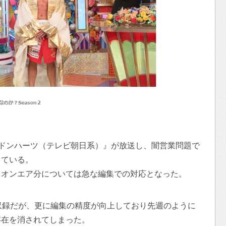
『ロンドンハーツ（テレビ朝日系）』が放送し、闇営業問題で
している。
、オンエア分については急な編集での対応となった。
収録だが、更に編集の精度が向上しており先週のように
存在を消されてしまった。