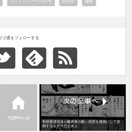
ロンドンブーツ1号2号
田村亮
編集
ゴゴ通をフォローする
動物愛護団体が酪農家の酷い現実を漫画にして投
稿するもデマだと炎上