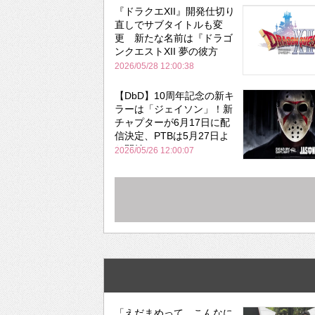
『ドラクエXII』開発仕切り
直しでサブタイトルも変
更 新たな名前は『ドラゴ
ンクエストXII 夢の彼方
へ』
2026/05/28 12:00:38
【DbD】10周年記念の新キ
ラーは「ジェイソン」！新
チャプターが6月17日に配
信決定、PTBは5月27日よ
り開始
2026/05/26 12:00:07
「えだまめって、こんなに