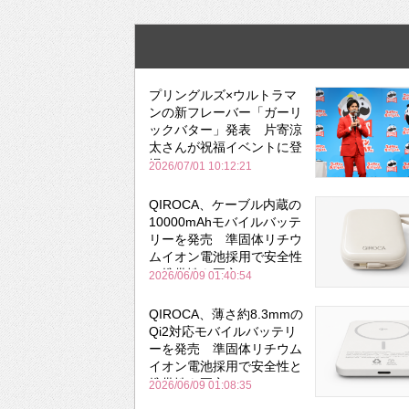
プリングルズ×ウルトラマ
ンの新フレーバー「ガーリ
ックバター」発表 片寄涼
太さんが祝福イベントに登
場
2026/07/01 10:12:21
QIROCA、ケーブル内蔵の
10000mAhモバイルバッテ
リーを発売 準固体リチウ
ムイオン電池採用で安全性
と携帯性を両立
2026/06/09 01:40:54
QIROCA、薄さ約8.3mmの
Qi2対応モバイルバッテリ
ーを発売 準固体リチウム
イオン電池採用で安全性と
携帯性を両立
2026/06/09 01:08:35