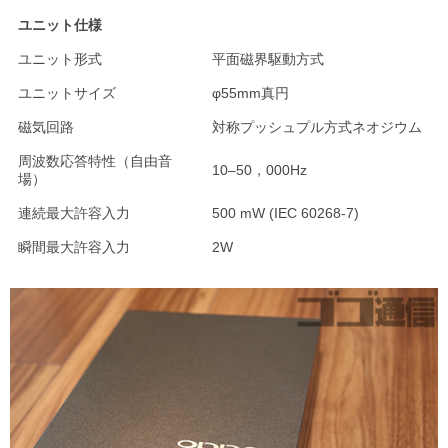
ユニット仕様
ユニット形式
平面磁界駆動方式
ユニットサイズ
φ55mm真円
磁気回路
対称プッシュプル方式ネオジウム
周波数応答特性（自由音
10–50，000Hz
場）
連続最大許容入力
500 mW (IEC 60268-7)
瞬間最大許容入力
2W