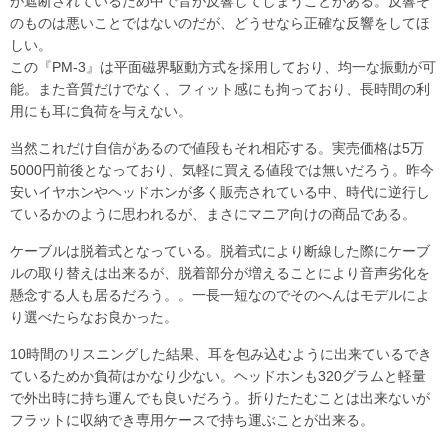
が遮断されているため中で音が反響してしまうことがある。反響そ
のものは悪いことではないのだが、どうせなら正確な反響をしてほ
しい。
この『PM-3』は平面磁界駆動方式を採用しており、均一な振動が可
能。また音質だけでなく、フィット感にも拘っており、長時間の利
用にも耳に負荷を与えない。
当然これだけ自信があるので値段もそれ相応する。実売価格は5万
5000円前後となっており、気軽に買える値段では無いだろう。昨今
安いイヤホンやヘッドホンが多く販売されている中、時代に逆行し
ているかのように思われるが、まさにマニア向けの商品である。
ケーブルは脱着式となっている。脱着式により断線した際にケーブ
ルの取り替えは出来るが、脱着部分が増えることにより音声劣化を
懸念する人も居るだろう。。一長一短なのでそのへんはモデルによ
り選べたらなお良かった。
10時間のリスニングした結果、耳を包み込むように出来ているでき
ているためか負荷はかなり少ない。ヘッドホンも320グラムと軽量
で外出時に持ち運んでも良いだろう。折りたたむことは出来ないが
フラットに収納でき専用ケースで持ち運ぶことが出来る。