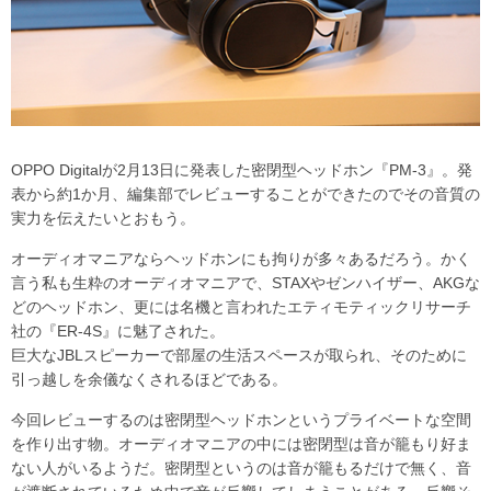
OPPO Digitalが2月13日に発表した密閉型ヘッドホン『PM-3』。発
表から約1か月、編集部でレビューすることができたのでその音質の
実力を伝えたいとおもう。
オーディオマニアならヘッドホンにも拘りが多々あるだろう。かく
言う私も生粋のオーディオマニアで、STAXやゼンハイザー、AKGな
どのヘッドホン、更には名機と言われたエティモティックリサーチ
社の『ER-4S』に魅了された。
巨大なJBLスピーカーで部屋の生活スペースが取られ、そのために
引っ越しを余儀なくされるほどである。
今回レビューするのは密閉型ヘッドホンというプライベートな空間
を作り出す物。オーディオマニアの中には密閉型は音が籠もり好ま
ない人がいるようだ。密閉型というのは音が籠もるだけで無く、音