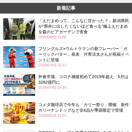
新着記事
「えだまめって、こんなに甘かった？」新潟県民
が“県外に出したくないほど食べる”極上えだまめ
を森のビアガーデンで実食
2026/08/05 11:06
プリングルズ×ウルトラマンの新フレーバー「ガ
ーリックバター」発表 片寄涼太さんが祝福イベ
ントに登場
2026/07/01 22:12
外食市場、コロナ禍後初めて2019年超え 5月は
3282億円に
2026/07/01 16:24
コメダ珈琲店で今年も「カリー祭り」開催 新作
カリーナンドッグなど全6品が季節限定で登場
2026/06/16 15:52