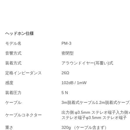
ヘッドホン仕様
モデル名
PM-3
音響方式
密閉型
装着方式
アラウンドイヤー(耳覆い)式
定格インピーダンス
26Ω
感度
102dB / 1mW
装着圧力
5 N
ケーブル
3m脱着式ケーブル1.2m脱着式ケーブ
出力側:φ3.5mm ステレオ端子入力側:φ
ケーブルコネクター
ステレオ端子φ3.5mm ステレオ端子
重さ
320g （ケーブル含まず）