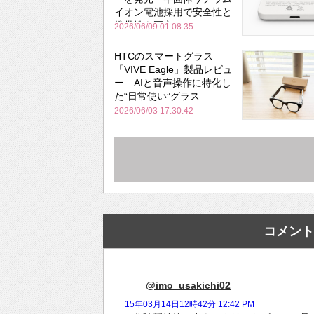
イオン電池採用で安全性と
携帯性を両立
2026/06/09 01:08:35
HTCのスマートグラス
「VIVE Eagle」製品レビュ
ー AIと音声操作に特化し
た“日常使い”グラス
2026/06/03 17:30:42
コメント
@imo_usakichi02
15年03月14日12時42分 12:42 PM