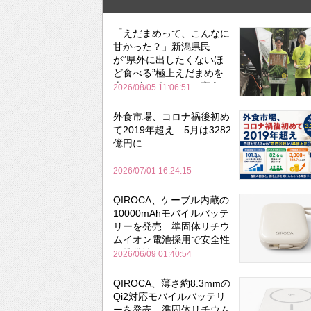
「えだまめって、こんなに
甘かった？」新潟県民
が“県外に出したくないほ
ど食べる”極上えだまめを
森のビアガーデンで実食
2026/08/05 11:06:51
外食市場、コロナ禍後初め
て2019年超え 5月は3282
億円に
2026/07/01 16:24:15
QIROCA、ケーブル内蔵の
10000mAhモバイルバッテ
リーを発売 準固体リチウ
ムイオン電池採用で安全性
と携帯性を両立
2026/06/09 01:40:54
QIROCA、薄さ約8.3mmの
Qi2対応モバイルバッテリ
ーを発売 準固体リチウム