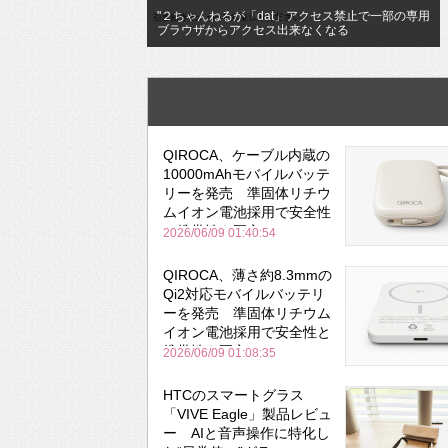
"２ちゃんねるが「dat」アクセス禁止で一部の専用
ブラウザからアクセス出来なくなる
QIROCA、ケーブル内蔵の
10000mAhモバイルバッテ
リーを発売 準固体リチウ
ムイオン電池採用で安全性
と携帯性を両立
2026/06/09 01:40:54
QIROCA、薄さ約8.3mmの
Qi2対応モバイルバッテリ
ーを発売 準固体リチウム
イオン電池採用で安全性と
携帯性を両立
2026/06/09 01:08:35
HTCのスマートグラス
「VIVE Eagle」製品レビュ
ー AIと音声操作に特化し