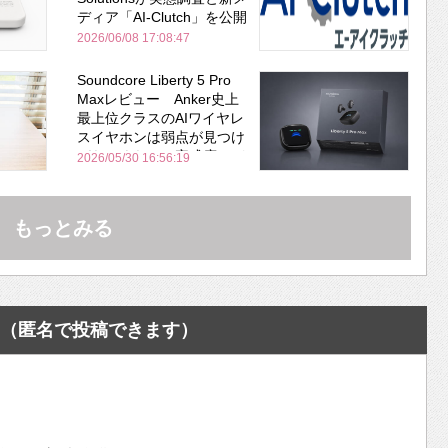
ディア「AI-Clutch」を公開
2026/06/08 17:08:47
Soundcore Liberty 5 Pro
Maxレビュー Anker史上
最上位クラスのAIワイヤレ
スイヤホンは弱点が見つけ
づらいくらいの完成度にび
2026/05/30 16:56:19
びった ノイキャン性能は
Bose並み
もっとみる
（匿名で投稿できます）