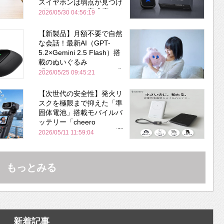
スイヤホンは弱点が見つけ
づらいくらいの完成度にび
2026/05/30 04:56:19
びった ノイキャン性能は
Bose並み
【新製品】月額不要で自然
な会話！最新AI（GPT-
5.2×Gemini 2.5 Flash）搭
載のぬいぐるみ
「KOTTI」、Makuakeで先
2026/05/25 09:45:21
行販売開始
【次世代の安全性】発火リ
スクを極限まで抑えた「準
固体電池」搭載モバイルバ
ッテリー「cheero
PitaPower 5000mAh」が登
2026/05/11 11:59:04
場！
もっとみる
新着記事