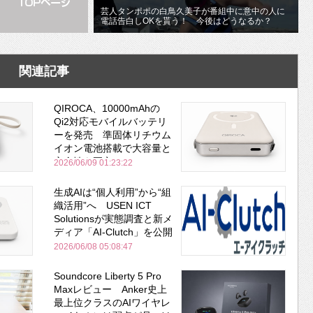
芸人タンポポの白鳥久美子が番組中に意中の人に
電話告白しOKを貰う！ 今後はどうなるか？
関連記事
QIROCA、10000mAhの
Qi2対応モバイルバッテリ
ーを発売 準固体リチウム
イオン電池搭載で大容量と
安全性を両立
2026/06/09 01:23:22
生成AIは“個人利用”から“組
織活用”へ USEN ICT
Solutionsが実態調査と新メ
ディア「AI-Clutch」を公開
2026/06/08 05:08:47
Soundcore Liberty 5 Pro
Maxレビュー Anker史上
最上位クラスのAIワイヤレ