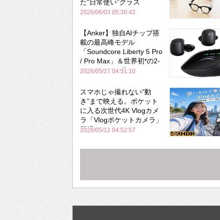
た“日常使い”グラス
2026/06/03 05:30:42
【Anker】独自AIチップ搭
載の最高峰モデル
「Soundcore Liberty 5 Pro
/ Pro Max」＆世界初*の2-
in-1イヤホン「AeroFit 2
2026/05/27 04:51:10
Pro」が同時一挙登場！
スマホじゃ撮れない“動
き”まで映える。ポケット
に入る次世代4K Vlogカメ
ラ「Vlogポケットカメラ」
登場
2026/05/12 04:52:57