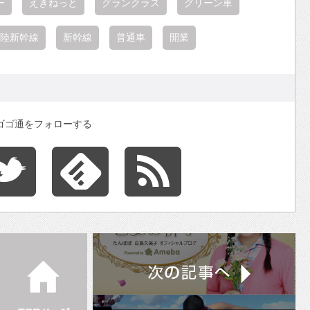
ー
えきねっと
グランクラス
グリーン車
陸新幹線
新幹線
普通車
開業
ゴゴ通をフォローする