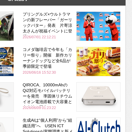
プリングルズ×ウルトラマ
ンの新フレーバー「ガーリ
ックバター」発表 片寄涼
太さんが祝福イベントに登
場
2026/07/01 22:12:21
コメダ珈琲店で今年も「カ
リー祭り」開催 新作カリ
ーナンドッグなど全6品が
季節限定で登場
2026/06/16 15:52:30
QIROCA、10000mAhの
Qi2対応モバイルバッテリ
ーを発売 準固体リチウム
イオン電池搭載で大容量と
安全性を両立
2026/06/09 01:23:22
生成AIは“個人利用”から“組
織活用”へ USEN ICT
Solutionsが実態調査と新メ