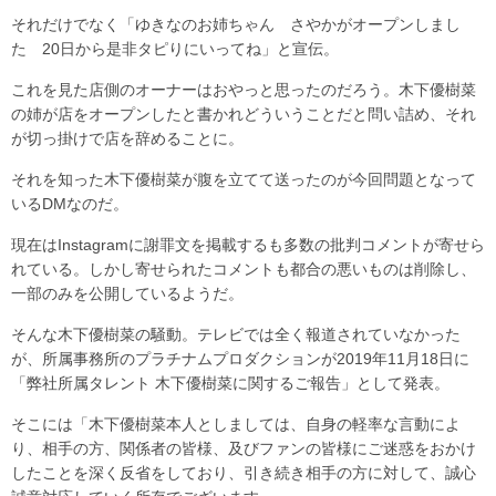
それだけでなく「ゆきなのお姉ちゃん さやかがオープンしまし
た 20日から是非タピりにいってね」と宣伝。
これを見た店側のオーナーはおやっと思ったのだろう。木下優樹菜
の姉が店をオープンしたと書かれどういうことだと問い詰め、それ
が切っ掛けで店を辞めることに。
それを知った木下優樹菜が腹を立てて送ったのが今回問題となって
いるDMなのだ。
現在はInstagramに謝罪文を掲載するも多数の批判コメントが寄せら
れている。しかし寄せられたコメントも都合の悪いものは削除し、
一部のみを公開しているようだ。
そんな木下優樹菜の騒動。テレビでは全く報道されていなかった
が、所属事務所のプラチナムプロダクションが2019年11月18日に
「弊社所属タレント 木下優樹菜に関するご報告」として発表。
そこには「木下優樹菜本人としましては、自身の軽率な言動によ
り、相手の方、関係者の皆様、及びファンの皆様にご迷惑をおかけ
したことを深く反省をしており、引き続き相手の方に対して、誠心