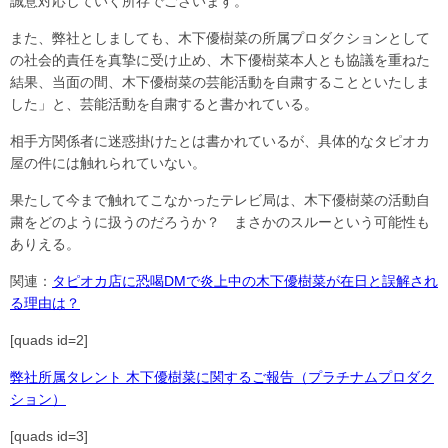
誠意対応していく所存でございます。
また、弊社としましても、木下優樹菜の所属プロダクションとして
の社会的責任を真摯に受け止め、木下優樹菜本人とも協議を重ねた
結果、当面の間、木下優樹菜の芸能活動を自粛することといたしま
した」と、芸能活動を自粛すると書かれている。
相手方関係者に迷惑掛けたとは書かれているが、具体的なタピオカ
屋の件には触れられていない。
果たして今まで触れてこなかったテレビ局は、木下優樹菜の活動自
粛をどのように扱うのだろうか？ まさかのスルーという可能性も
ありえる。
関連：
タピオカ店に恐喝DMで炎上中の木下優樹菜が在日と誤解され
る理由は？
[quads id=2]
弊社所属タレント 木下優樹菜に関するご報告（プラチナムプロダク
ション）
[quads id=3]