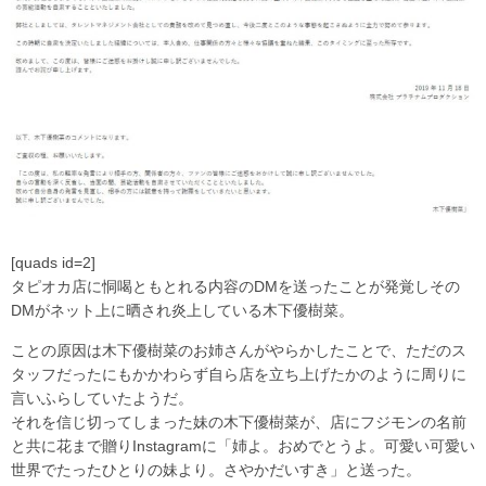
[quads id=2]
タピオカ店に恫喝ともとれる内容のDMを送ったことが発覚しその
DMがネット上に晒され炎上している木下優樹菜。
ことの原因は木下優樹菜のお姉さんがやらかしたことで、ただのス
タッフだったにもかかわらず自ら店を立ち上げたかのように周りに
言いふらしていたようだ。
それを信じ切ってしまった妹の木下優樹菜が、店にフジモンの名前
と共に花まで贈りInstagramに「姉よ。おめでとうよ。可愛い可愛い
世界でたったひとりの妹より。さやかだいすき」と送った。