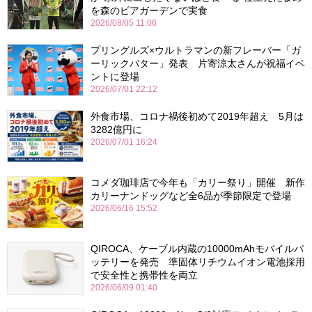
を森のビアガーデンで実食
2026/08/05 11:06
プリングルズ×ウルトラマンの新フレーバー「ガ
ーリックバター」発表 片寄涼太さんが祝福イベ
ントに登場
2026/07/01 22:12
外食市場、コロナ禍後初めて2019年超え 5月は
3282億円に
2026/07/01 16:24
コメダ珈琲店で今年も「カリー祭り」開催 新作
カリーナンドッグなど全6品が季節限定で登場
2026/06/16 15:52
QIROCA、ケーブル内蔵の10000mAhモバイルバ
ッテリーを発売 準固体リチウムイオン電池採用
で安全性と携帯性を両立
2026/06/09 01:40