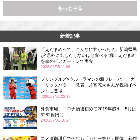
もっとみる
新着記事
「えだまめって、こんなに甘かった？」新潟県民
が“県外に出したくないほど食べる”極上えだまめ
を森のビアガーデンで実食
2026/08/05 11:06
プリングルズ×ウルトラマンの新フレーバー「ガ
ーリックバター」発表 片寄涼太さんが祝福イベ
ントに登場
2026/07/01 22:12
外食市場、コロナ禍後初めて2019年超え 5月は
3282億円に
2026/07/01 16:24
コメダ珈琲店で今年も「カリー祭り」開催 新作