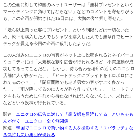
この企画に対して韓国のネットユーザーは「無料プレゼントという
マーケティングに負けてはならない」などのコメントを寄せながら
も、この企画が開始された15日には、大勢の客で押し寄せた。
「幾ら以上買った客にプレゼント」という制限などは一切ないた
め、靴下を購入した人でもシャツを購入した人でも無条件でヒート
テックが貰える今回の企画に殺到したようだ。
この人混みのユニクロの写真がネット上に投稿されるとネイバーコ
ミュニティには「大規模な割引広告が行われるほど、不買運動が成
功してるってことだな。 しかし、待ち合わせ場所の近くのユニクロ
店舗に人が多かった」、「ヒートテックにプライドをボロボロにさ
れてるのか？」、「閉店間際でも老若男女の客がすごく多かっ
た」、「雨が降ってるのに人々が列を作っていた」、「ヒートテッ
クをもらうために午前から待たなければならないらしい。呆れた」
などという投稿が行われている。
関連：
ユニクロの広告に対して「慰安婦を冒涜してる」といちゃも
んが付く ユニクロ「全く無関係」
関連：
韓国でユニクロで買い物する人を撮影する「ユパラッチ」な
る気持ち悪い集団が現れる